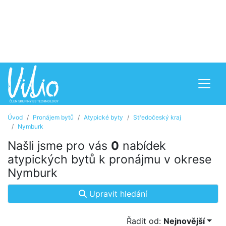
Úvod
Pronájem bytů
Atypické byty
Středočeský kraj
Nymburk
Našli jsme pro vás
0
nabídek
atypických bytů k pronájmu v okrese
Nymburk
Upravit hledání
Řadit od:
Nejnovější