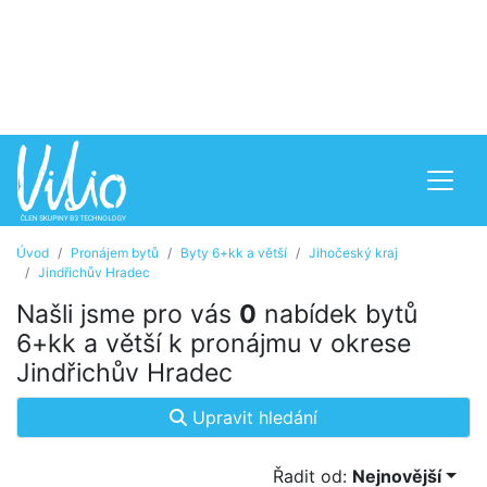
Úvod
Pronájem bytů
Byty 6+kk a větší
Jihočeský kraj
Jindřichův Hradec
Našli jsme pro vás
0
nabídek bytů
6+kk a větší k pronájmu v okrese
Jindřichův Hradec
Upravit hledání
Řadit od:
Nejnovější