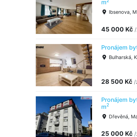
2
m
Ibsenova, M
45 000 Kč
Pronájem byt
Bulharská, K
28 500 Kč
/
Pronájem by
2
m
Dřevěná, Ma
25 000 Kč
/