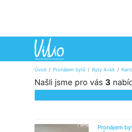
Úvod
Pronájem bytů
Byty 4+kk
Karl
Našli jsme pro vás
3
nabíd
Pronájem by