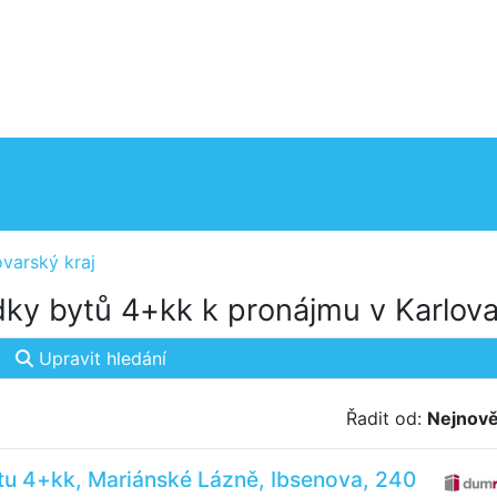
ovarský kraj
ky bytů 4+kk k pronájmu v Karlova
Upravit hledání
Řadit od:
Nejnově
tu 4+kk, Mariánské Lázně, Ibsenova, 240