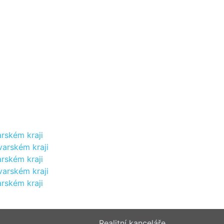
rském kraji
varském kraji
rském kraji
varském kraji
rském kraji
Realitní kanceláře