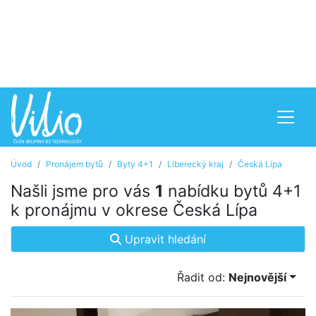
Úvod
Pronájem bytů
Byty 4+1
Liberecký kraj
Česká Lípa
Našli jsme pro vás
1
nabídku bytů 4+1
k pronájmu v okrese Česká Lípa
Upravit hledání
Řadit od:
Nejnovější