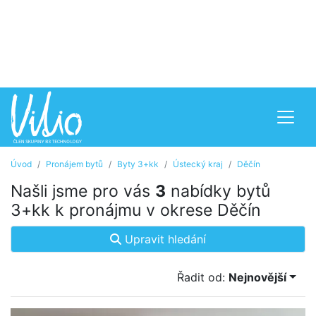
Úvod
Pronájem bytů
Byty 3+kk
Ústecký kraj
Děčín
Našli jsme pro vás
3
nabídky bytů
3+kk k pronájmu v okrese Děčín
Upravit hledání
Řadit od:
Nejnovější