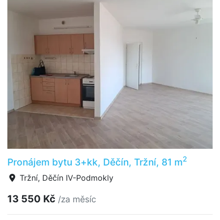
2
Pronájem bytu 3+kk, Děčín, Tržní, 81 m
Tržní, Děčín IV-Podmokly
13 550 Kč
/za měsíc