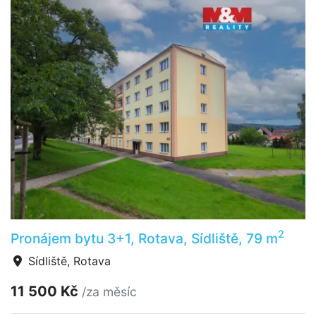
2
Pronájem bytu 3+1, Rotava, Sídliště, 79 m
Sídliště, Rotava
11 500 Kč
/za měsíc