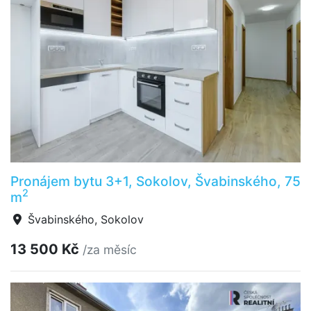
Pronájem bytu 3+1, Sokolov, Švabinského, 75
2
m
Švabinského, Sokolov
13 500 Kč
/za měsíc