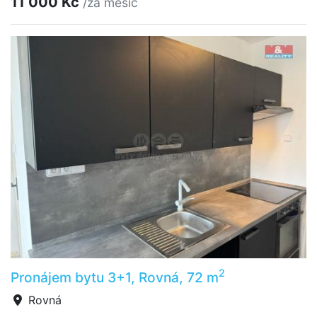
11 000 Kč
/za měsíc
2
Pronájem bytu 3+1, Rovná, 72 m
Rovná