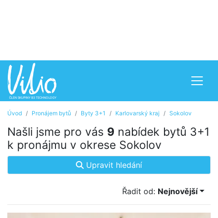
Úvod
Pronájem bytů
Byty 3+1
Karlovarský kraj
Sokolov
Našli jsme pro vás
9
nabídek bytů 3+1
k pronájmu v okrese Sokolov
Upravit hledání
Řadit od:
Nejnovější