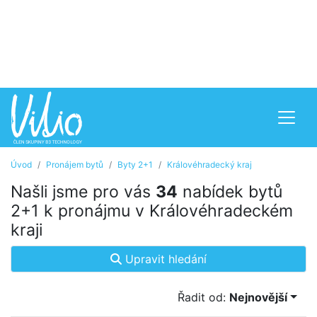
Úvod
Pronájem bytů
Byty 2+1
Královéhradecký kraj
Našli jsme pro vás
34
nabídek bytů
2+1 k pronájmu v Královéhradeckém
kraji
Upravit hledání
Řadit od:
Nejnovější