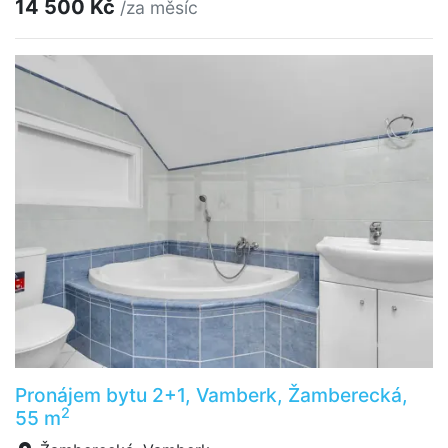
14 500 Kč
/za měsíc
Pronájem bytu 2+1, Vamberk, Žamberecká,
2
55 m