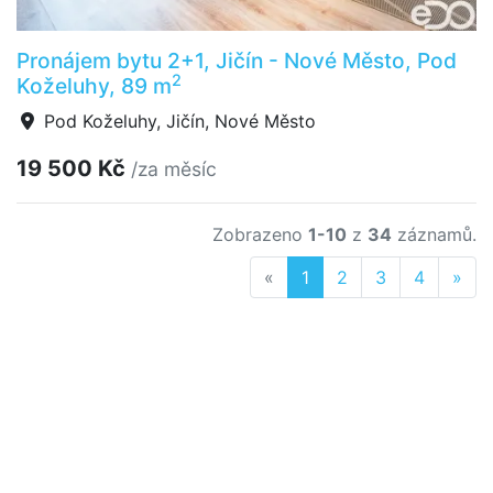
Pronájem bytu 2+1, Jičín - Nové Město, Pod
2
Koželuhy, 89 m
Pod Koželuhy, Jičín, Nové Město
19 500 Kč
/za měsíc
Zobrazeno
1-10
z
34
záznamů.
Previous
Nex
«
1
2
3
4
»