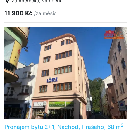
Žamberecká, Vamberk
11 900 Kč
/za měsíc
2
Pronájem bytu 2+1, Náchod, Hrašeho, 68 m