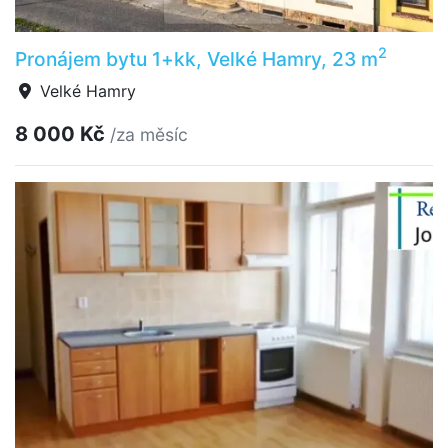
2
Pronájem bytu 1+kk, Velké Hamry, 23 m
Velké Hamry
8 000 Kč
/za měsíc