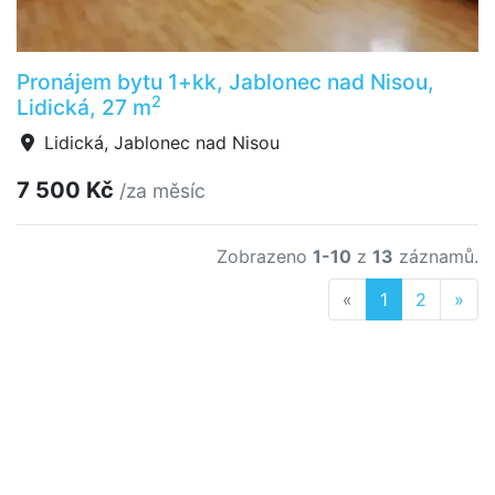
Pronájem bytu 1+kk, Jablonec nad Nisou,
2
Lidická, 27 m
Lidická, Jablonec nad Nisou
7 500 Kč
/za měsíc
Zobrazeno
1-10
z
13
záznamů.
Previous
Nex
«
1
2
»