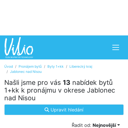
Úvod
Pronájem bytů
Byty 1+kk
Liberecký kraj
Jablonec nad Nisou
Našli jsme pro vás
13
nabídek bytů
1+kk k pronájmu v okrese Jablonec
nad Nisou
Upravit hledání
Řadit od:
Nejnovější