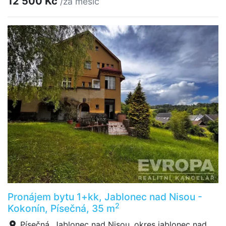
12 500 Kč
/za měsíc
Pronájem bytu 1+kk, Jablonec nad Nisou -
2
Kokonín, Písečná, 35 m
Písečná, Jablonec nad Nisou, okres jablonec nad