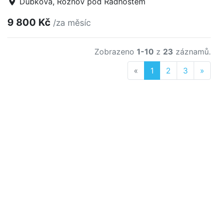
Dubková, Rožnov pod Radhoštěm
9 800 Kč
/za měsíc
Zobrazeno
1-10
z
23
záznamů.
Previous
Nex
«
1
2
3
»