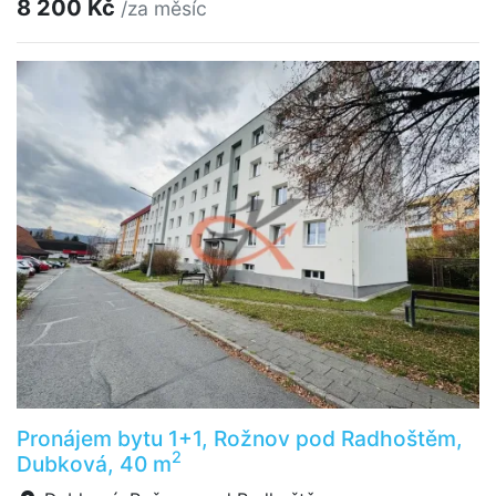
8 200 Kč
/za měsíc
Pronájem bytu 1+1, Rožnov pod Radhoštěm,
2
Dubková, 40 m