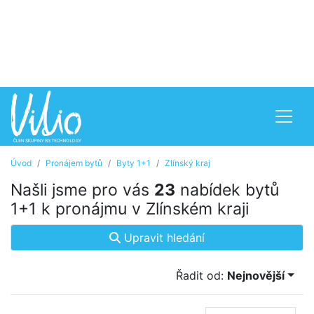
Úvod
Pronájem bytů
Byty 1+1
Zlínský kraj
Našli jsme pro vás
23
nabídek bytů
1+1 k pronájmu v Zlínském kraji
Upravit hledání
Řadit od:
Nejnovější