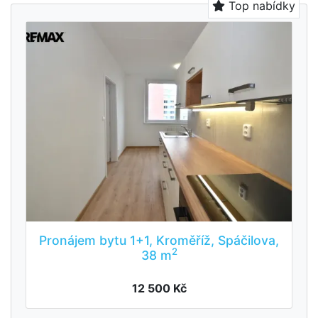
Top nabídky
Pronájem bytu 1+1, Kroměříž, Spáčilova,
2
38 m
12 500 Kč