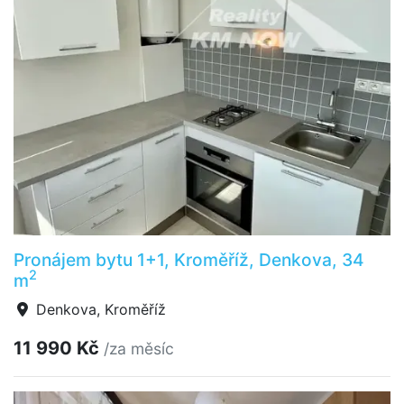
Pronájem bytu 1+1, Kroměříž, Denkova, 34
2
m
Denkova, Kroměříž
11 990 Kč
/za měsíc