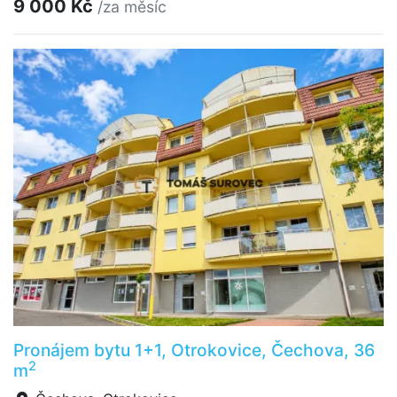
9 000 Kč
/za měsíc
Pronájem bytu 1+1, Otrokovice, Čechova, 36
2
m