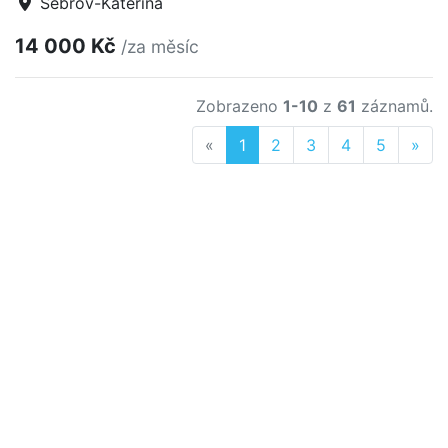
Šebrov-Kateřina
14 000 Kč
/za měsíc
Zobrazeno
1-10
z
61
záznamů.
Previous
Nex
«
1
2
3
4
5
»