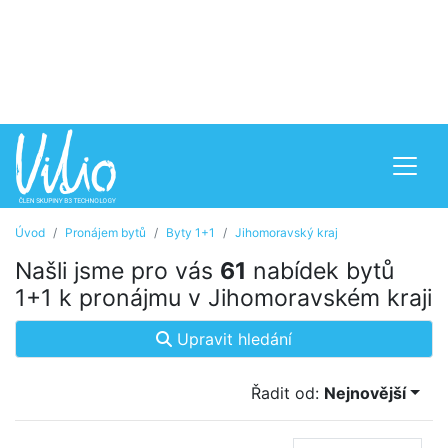
Úvod
Pronájem bytů
Byty 1+1
Jihomoravský kraj
Našli jsme pro vás
61
nabídek bytů
1+1 k pronájmu v Jihomoravském kraji
Upravit hledání
Řadit od:
Nejnovější