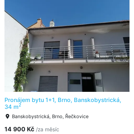
Pronájem bytu 1+1, Brno, Banskobystrická,
2
34 m
Banskobystrická, Brno, Řečkovice
14 900 Kč
/za měsíc