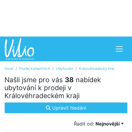
Úvod
Prodej komerčních
Ubytování
Královéhradecký kraj
Našli jsme pro vás
38
nabídek
ubytování k prodeji v
Královéhradeckém kraji
Upravit hledání
Řadit od:
Nejnovější