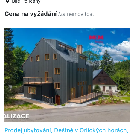
Bílé Poličany
Cena na vyžádání
/za nemovitost
Prodej ubytování, Deštné v Orlických horách,