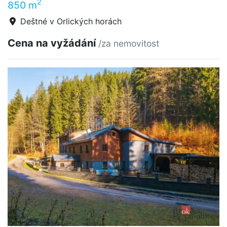
2
850 m
Deštné v Orlických horách
Cena na vyžádání
/za nemovitost