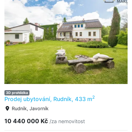
3D prohlídka
2
Prodej ubytování, Rudník, 433 m
Rudník, Javorník
10 440 000 Kč
/za nemovitost