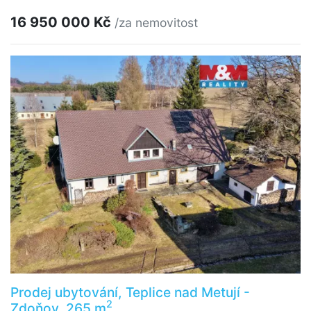
16 950 000 Kč
/za nemovitost
Prodej ubytování, Teplice nad Metují -
2
Zdoňov, 265 m