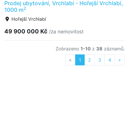
Prodej ubytování, Vrchlabí - Hořejší Vrchlabí,
2
1000 m
Hořejší Vrchlabí
49 900 000 Kč
/za nemovitost
Zobrazeno
1-10
z
38
záznamů.
Previous
Nex
«
1
2
3
4
»