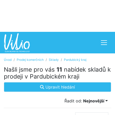
Úvod
Prodej komerčních
Sklady
Pardubický kraj
Našli jsme pro vás
11
nabídek skladů k
prodeji v Pardubickém kraji
Upravit hledání
Řadit od:
Nejnovější