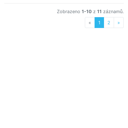
Zobrazeno
1-10
z
11
záznamů.
Previous
Nex
«
1
2
»