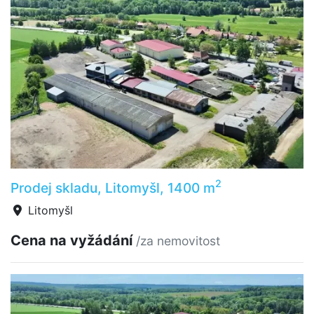
2
Prodej skladu, Litomyšl, 1400 m
Litomyšl
Cena na vyžádání
/za nemovitost