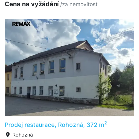
Cena na vyžádání
/za nemovitost
2
Prodej restaurace, Rohozná, 372 m
Rohozná