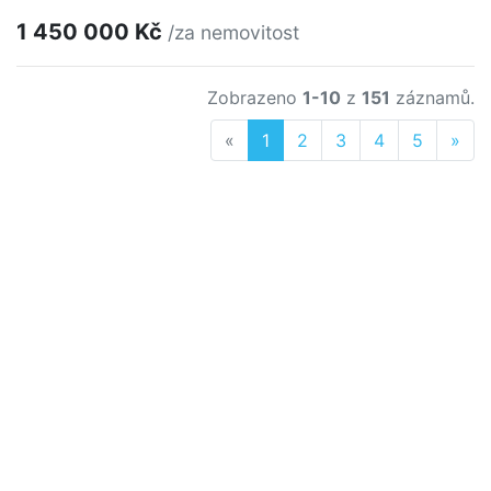
1 450 000 Kč
/za nemovitost
Zobrazeno
1-10
z
151
záznamů.
Previous
Nex
«
1
2
3
4
5
»