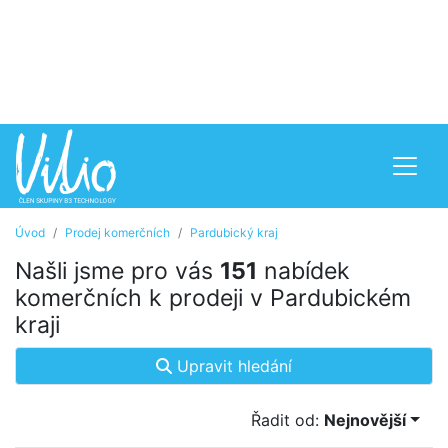
Úvod
Prodej komerčních
Pardubický kraj
Našli jsme pro vás
151
nabídek
komerčních k prodeji v Pardubickém
kraji
Upravit hledání
Řadit od:
Nejnovější