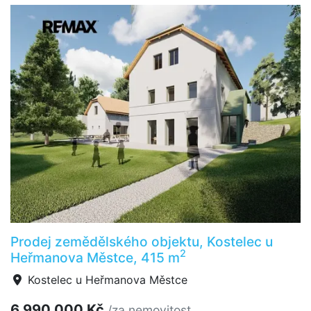
Prodej zemědělského objektu, Kostelec u
2
Heřmanova Městce, 415 m
Kostelec u Heřmanova Městce
6 990 000 Kč
/za nemovitost