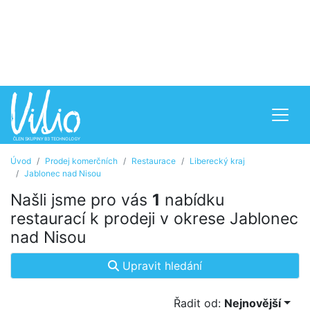
Úvod
Prodej komerčních
Restaurace
Liberecký kraj
Jablonec nad Nisou
Našli jsme pro vás
1
nabídku
restaurací k prodeji v okrese Jablonec
nad Nisou
Upravit hledání
Řadit od:
Nejnovější