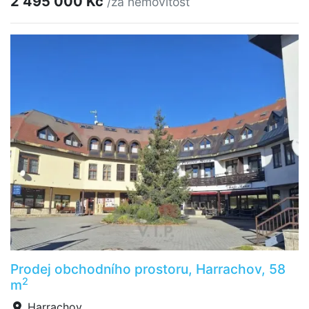
2 495 000 Kč
/za nemovitost
Prodej obchodního prostoru, Harrachov, 58
2
m
Harrachov