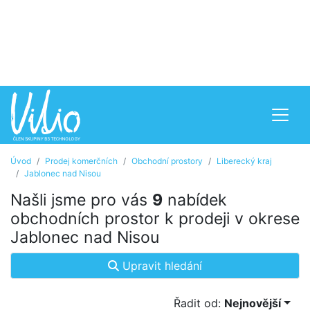
Úvod
Prodej komerčních
Obchodní prostory
Liberecký kraj
Jablonec nad Nisou
Našli jsme pro vás
9
nabídek
obchodních prostor k prodeji v okrese
Jablonec nad Nisou
Upravit hledání
Řadit od:
Nejnovější