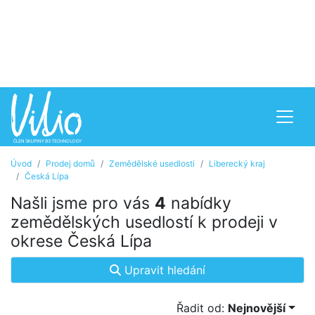
Úvod
Prodej domů
Zemědělské usedlosti
Liberecký kraj
Česká Lípa
Našli jsme pro vás
4
nabídky
zemědělských usedlostí k prodeji v
okrese Česká Lípa
Upravit hledání
Řadit od:
Nejnovější