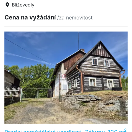
Blíževedly
Cena na vyžádání
/za nemovitost
2
Prodej zemědělské usedlosti, Zákupy, 120 m