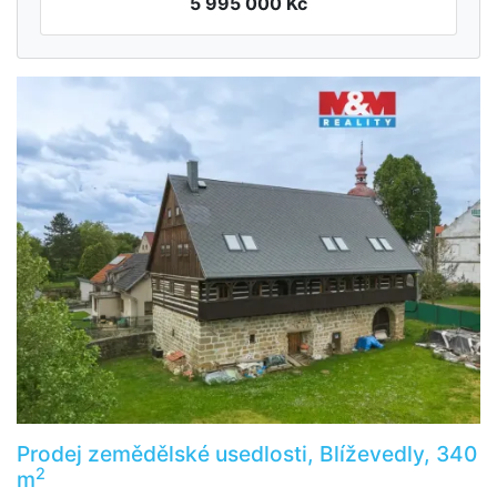
5 995 000 Kč
Prodej zemědělské usedlosti, Blíževedly, 340
2
m