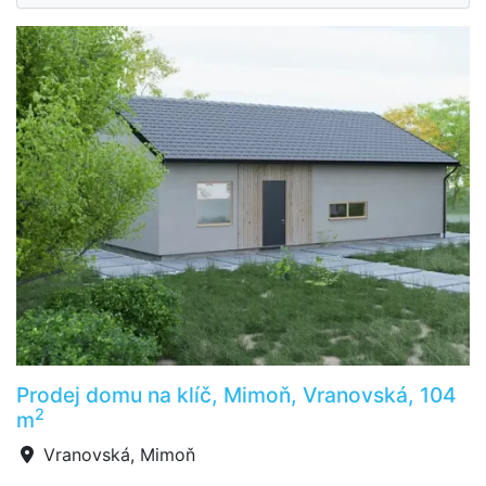
Prodej domu na klíč, Mimoň, Vranovská, 104
2
m
Vranovská, Mimoň