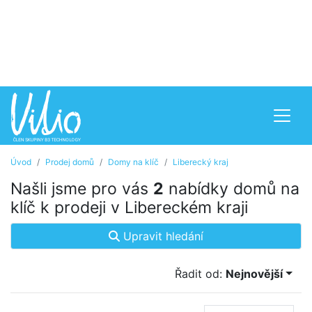
Úvod
Prodej domů
Domy na klíč
Liberecký kraj
Našli jsme pro vás
2
nabídky domů na
klíč k prodeji v Libereckém kraji
Upravit hledání
Řadit od:
Nejnovější