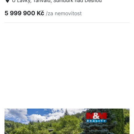
U Lávky, Tanvald, Šumburk nad Desnou
5 999 900 Kč
/za nemovitost