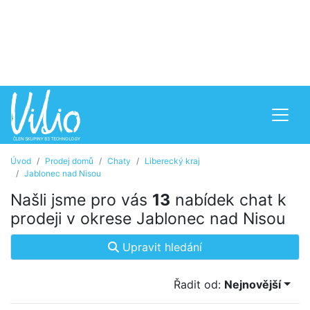
Úvod
Prodej domů
Chaty
Liberecký kraj
Jablonec nad Nisou
Našli jsme pro vás
13
nabídek chat k
prodeji v okrese Jablonec nad Nisou
Upravit hledání
Řadit od:
Nejnovější