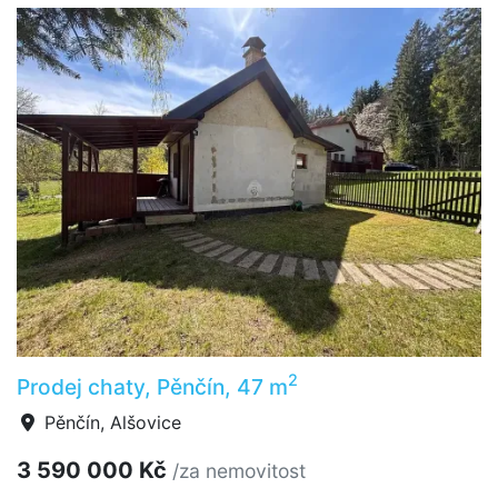
2
Prodej chaty, Pěnčín, 47 m
Pěnčín, Alšovice
3 590 000 Kč
/za nemovitost