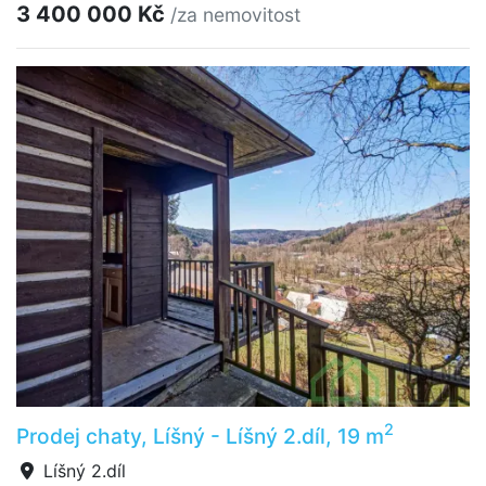
3 400 000 Kč
/za nemovitost
2
Prodej chaty, Líšný - Líšný 2.díl, 19 m
Líšný 2.díl