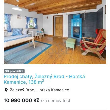
3D prohlídka
Prodej chaty, Železný Brod - Horská
2
Kamenice, 138 m
Železný Brod, Horská Kamenice
10 990 000 Kč
/za nemovitost