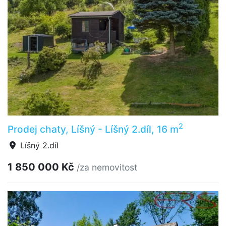
2
Prodej chaty, Líšný - Líšný 2.díl, 16 m
Líšný 2.díl
1 850 000 Kč
/za nemovitost