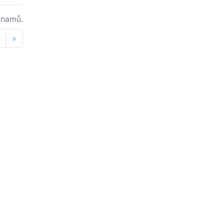
namů.
Next
»