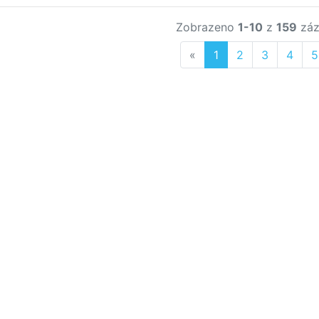
Zobrazeno
1-10
z
159
záz
Previous
«
1
2
3
4
5