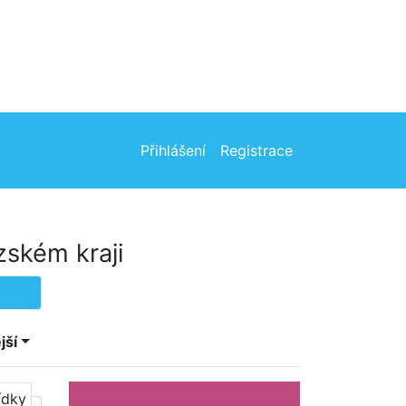
Přihlášení
Registrace
zském kraji
jší
ídky