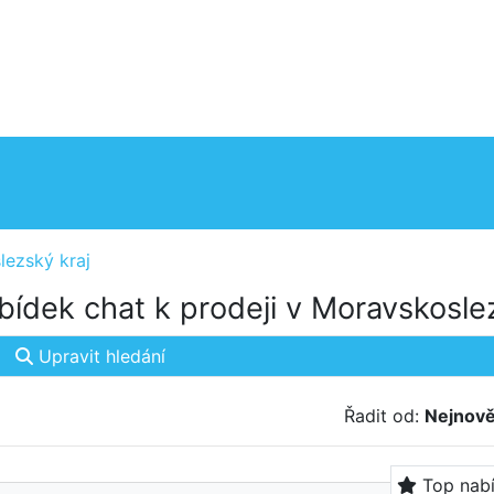
ezský kraj
ídek chat k prodeji v Moravskosle
Upravit hledání
Řadit od:
Nejnově
Top nab