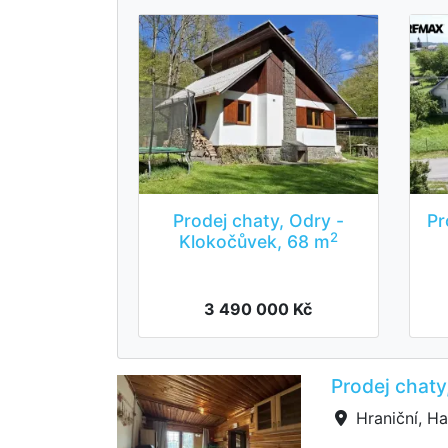
Prodej chaty, Odry -
Pr
2
Klokočůvek, 68 m
3 490 000 Kč
Prodej chaty
Hraniční, Ha