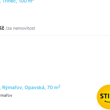
, Třinec, 100 m
Kč
/za nemovitost
2
y, Rýmařov, Opavská, 70 m
ýmařov