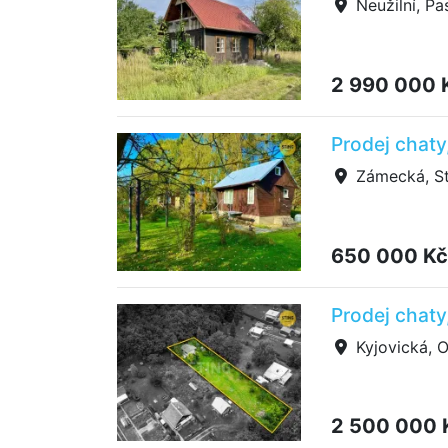
Neužilní, Pa
2 990 000 
Prodej chaty
Zámecká, St
650 000 K
Prodej chaty
Kyjovická, O
2 500 000