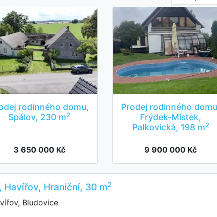
odej rodinného domu,
Prodej rodinného domu
2
Spálov, 230 m
Frýdek-Místek,
2
Palkovická, 198 m
3 650 000 Kč
9 900 000 Kč
2
, Havířov, Hraniční, 30 m
vířov, Bludovice