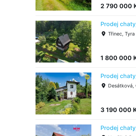
2 790 000 
Prodej chaty
Třinec, Tyra
1 800 000 
Prodej chaty
Desátková, 
3 190 000 
Prodej chaty