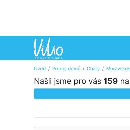
Úvod
Prodej domů
Chaty
Moravskosl
Našli jsme pro vás
159
nab