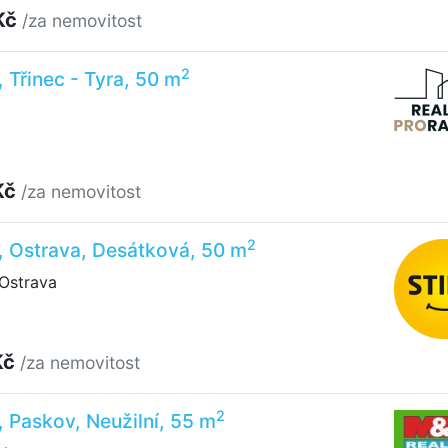
Kč
/za nemovitost
2
, Třinec - Tyra, 50 m
Kč
/za nemovitost
2
, Ostrava, Desátková, 50 m
Ostrava
Kč
/za nemovitost
2
, Paskov, Neužilní, 55 m