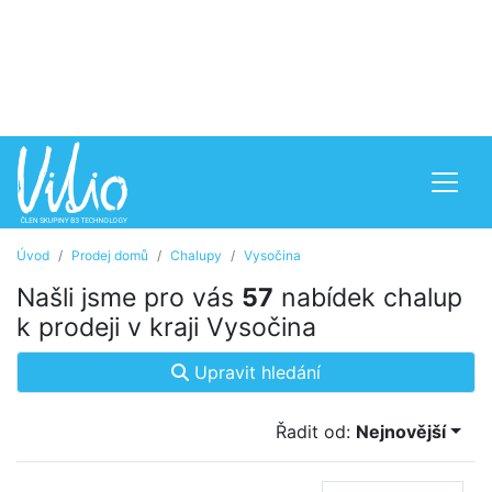
Úvod
Prodej domů
Chalupy
Vysočina
Našli jsme pro vás
57
nabídek chalup
k prodeji v kraji Vysočina
Upravit hledání
Řadit od:
Nejnovější