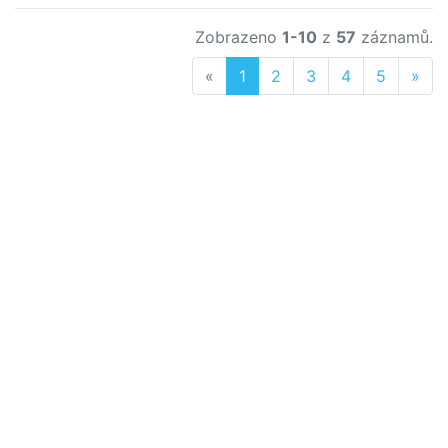
Zobrazeno
1-10
z
57
záznamů.
Previous
Nex
«
1
2
3
4
5
»