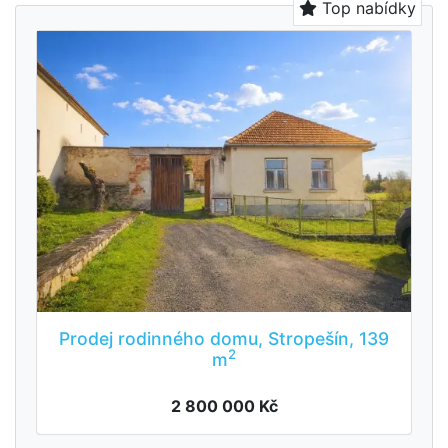
Top nabídky
Prodej rodinného domu, Stropešín, 139
2
m
2 800 000 Kč