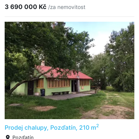
3 690 000 Kč
/za nemovitost
2
Prodej chalupy, Pozďatín, 210 m
Pozďatín