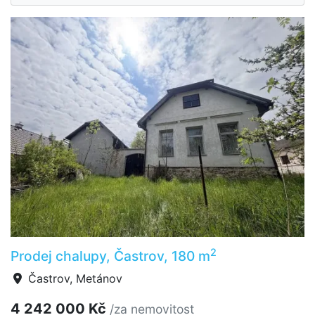
2
Prodej chalupy, Častrov, 180 m
Častrov, Metánov
4 242 000 Kč
/za nemovitost