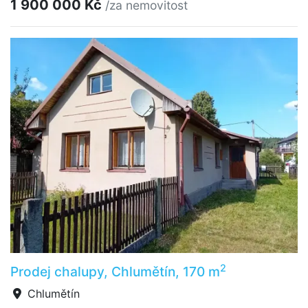
1 900 000 Kč
/za nemovitost
2
Prodej chalupy, Chlumětín, 170 m
Chlumětín