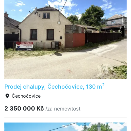
2
Prodej chalupy, Čechočovice, 130 m
Čechočovice
2 350 000 Kč
/za nemovitost