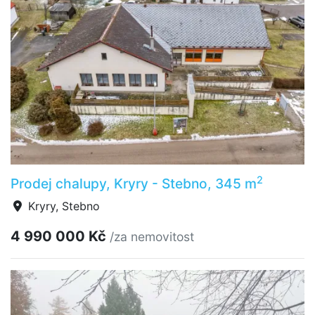
2
Prodej chalupy, Kryry - Stebno, 345 m
Kryry, Stebno
4 990 000 Kč
/za nemovitost