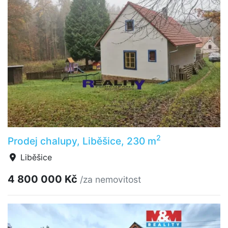
2
Prodej chalupy, Liběšice, 230 m
Liběšice
4 800 000 Kč
/za nemovitost