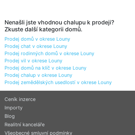
Nenašli jste vhodnou chalupu k prodeji?
Zkuste další kategorii domů.
Prodej domů v okrese Louny
Prodej chat v okrese Louny
Prodej rodinných domů v okrese Louny
Prodej vil v okrese Louny
Prodej domů na klíč v okrese Louny
Prodej chalup v okrese Louny
Prodej zemědělských usedlostí v okrese Louny
Ceník inzerce
Importy
Blog
Realitní kanceláře
Všeobecné smluvní podmínky