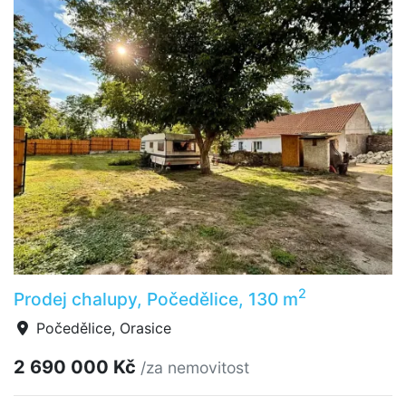
2
Prodej chalupy, Počedělice, 130 m
Počedělice, Orasice
2 690 000 Kč
/za nemovitost