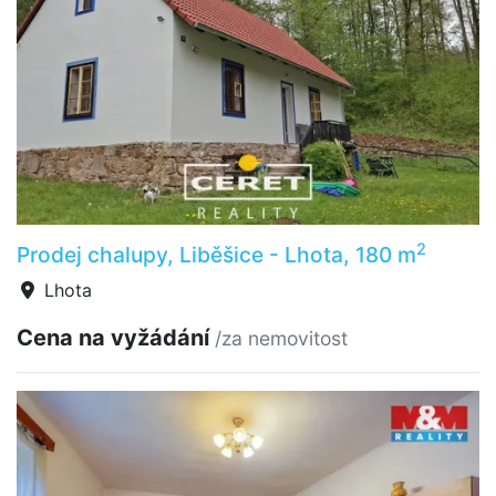
2
Prodej chalupy, Liběšice - Lhota, 180 m
Lhota
Cena na vyžádání
/za nemovitost