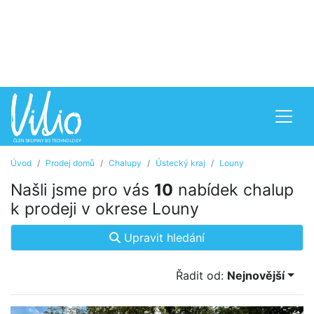
Úvod
Prodej domů
Chalupy
Ústecký kraj
Louny
Našli jsme pro vás
10
nabídek chalup
k prodeji v okrese Louny
Upravit hledání
Řadit od:
Nejnovější