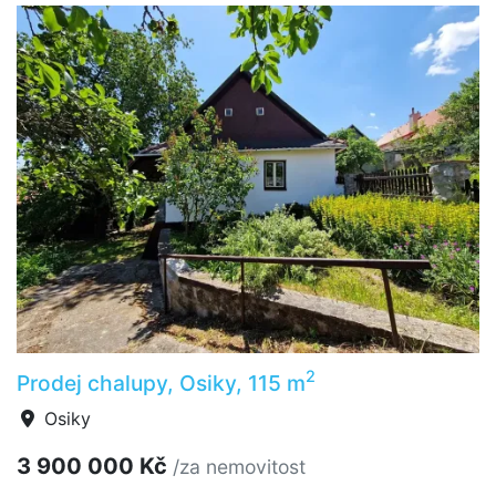
2
Prodej chalupy, Osiky, 115 m
Osiky
3 900 000 Kč
/za nemovitost