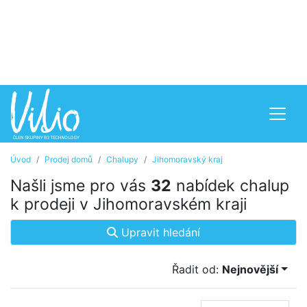
Úvod
Prodej domů
Chalupy
Jihomoravský kraj
Našli jsme pro vás
32
nabídek chalup
k prodeji v Jihomoravském kraji
Upravit hledání
Řadit od:
Nejnovější