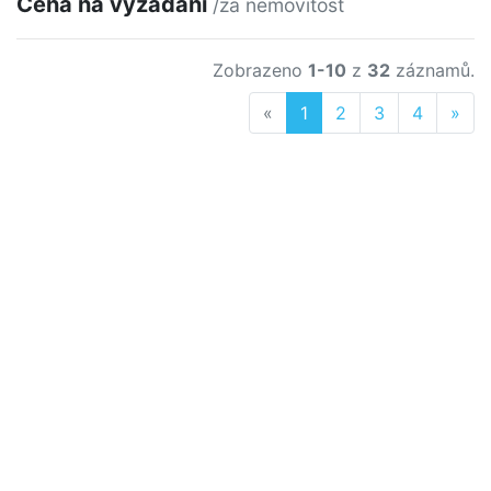
Cena na vyžádání
/za nemovitost
Zobrazeno
1-10
z
32
záznamů.
Previous
Nex
«
1
2
3
4
»