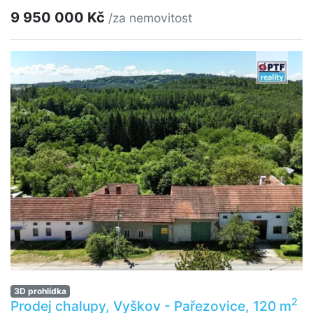
9 950 000 Kč
/za nemovitost
3D prohlídka
2
Prodej chalupy, Vyškov - Pařezovice, 120 m