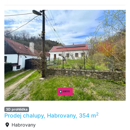
3D prohlídka
2
Prodej chalupy, Habrovany, 354 m
Habrovany