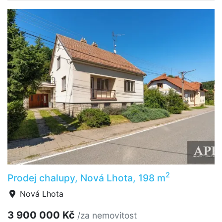
2
Prodej chalupy, Nová Lhota, 198 m
Nová Lhota
3 900 000 Kč
/za nemovitost