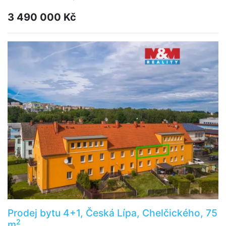
3 490 000 Kč
Prodej bytu 4+1, Česká Lípa, Chelčického, 75
2
m