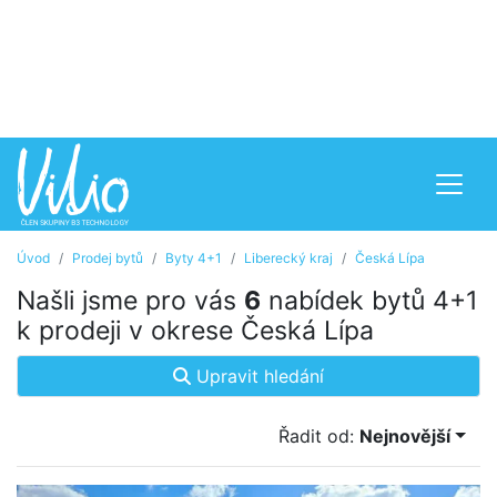
Úvod
Prodej bytů
Byty 4+1
Liberecký kraj
Česká Lípa
Našli jsme pro vás
6
nabídek bytů 4+1
k prodeji v okrese Česká Lípa
Upravit hledání
Řadit od:
Nejnovější