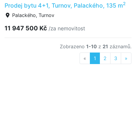
2
Prodej bytu 4+1, Turnov, Palackého, 135 m
Palackého, Turnov
11 947 500 Kč
/za nemovitost
Zobrazeno
1-10
z
21
záznamů.
Previous
Nex
«
1
2
3
»