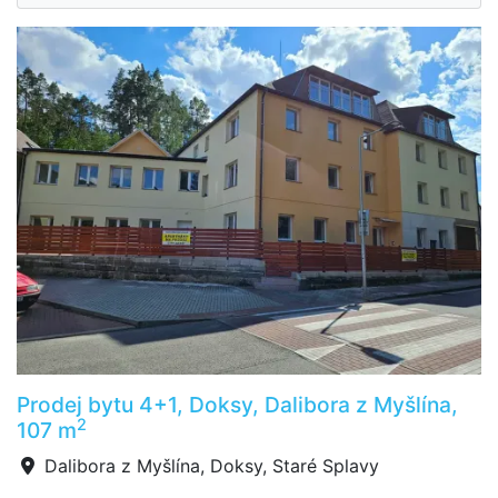
Prodej bytu 4+1, Doksy, Dalibora z Myšlína,
2
107 m
Dalibora z Myšlína, Doksy, Staré Splavy