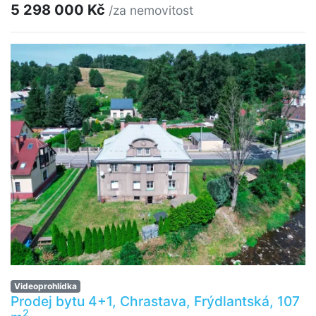
5 298 000 Kč
/za nemovitost
Videoprohlídka
Prodej bytu 4+1, Chrastava, Frýdlantská, 107
2