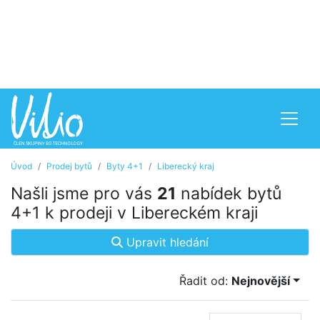
Úvod
Prodej bytů
Byty 4+1
Liberecký kraj
Našli jsme pro vás
21
nabídek bytů
4+1 k prodeji v Libereckém kraji
Upravit hledání
Řadit od:
Nejnovější