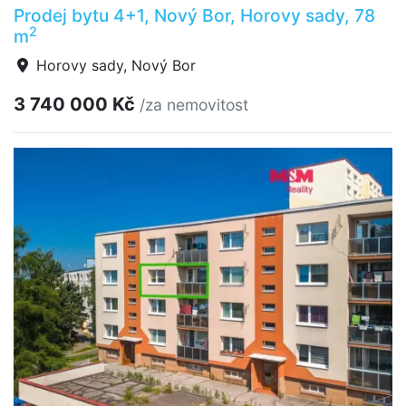
Prodej bytu 4+1, Nový Bor, Horovy sady, 78
2
m
Horovy sady, Nový Bor
3 740 000 Kč
/za nemovitost