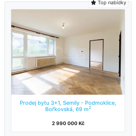
Top nabídky
Prodej bytu 3+1, Semily - Podmoklice,
2
Bořkovská, 69 m
2 990 000 Kč