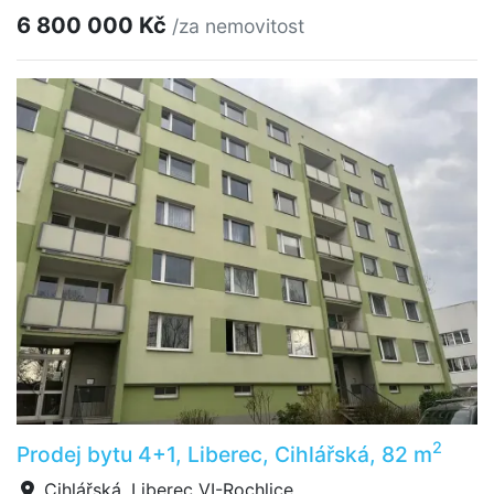
6 800 000 Kč
/za nemovitost
2
Prodej bytu 4+1, Liberec, Cihlářská, 82 m
Cihlářská, Liberec VI-Rochlice