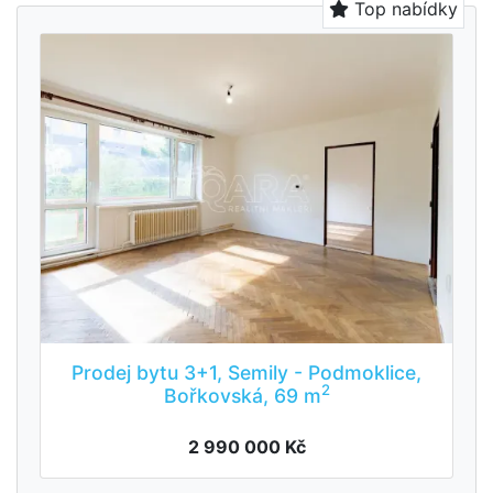
Top nabídky
Prodej bytu 3+1, Semily - Podmoklice,
2
Bořkovská, 69 m
2 990 000 Kč