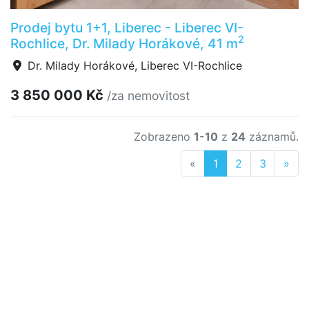
Prodej bytu 1+1, Liberec - Liberec VI-
2
Rochlice, Dr. Milady Horákové, 41 m
Dr. Milady Horákové, Liberec VI-Rochlice
3 850 000 Kč
/za nemovitost
Zobrazeno
1-10
z
24
záznamů.
Previous
Nex
«
1
2
3
»