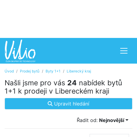
Úvod
Prodej bytů
Byty 1+1
Liberecký kraj
Našli jsme pro vás
24
nabídek bytů
1+1 k prodeji v Libereckém kraji
Upravit hledání
Řadit od:
Nejnovější