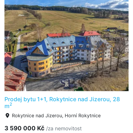
Prodej bytu 1+1, Rokytnice nad Jizerou, 28
2
m
Rokytnice nad Jizerou, Horní Rokytnice
3 590 000 Kč
/za nemovitost