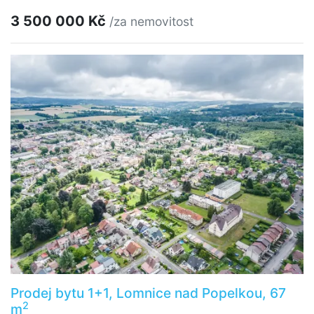
3 500 000 Kč
/za nemovitost
Prodej bytu 1+1, Lomnice nad Popelkou, 67
2
m