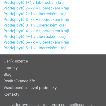
Prodej bytů 1+1 v Libereckém kraji
Prodej bytů 2+kk v Libereckém kraji
Prodej bytů 2+1 v Libereckém kraji
Prodej bytů 3+kk v Libereckém kraji
Prodej bytů 3+1 v Libereckém kraji
Prodej bytů 4+kk v Libereckém kraji
Prodej bytů 4+1 v Libereckém kraji
Prodej bytů 5+kk v Libereckém kraji
Prodej bytů 5+1 v Libereckém kraji
Ceník inzerce
Importy
Blog
Realitní kanceláře
Všeobecné smluvní podmínky
Kontakty
videobydleni.cz
realitypro.eu
bydlisnami.cz