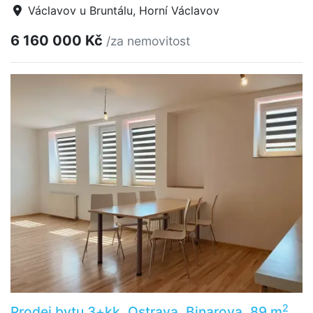
Václavov u Bruntálu, Horní Václavov
6 160 000 Kč
/za nemovitost
2
Prodej bytu 3+kk, Ostrava, Binarova, 89 m