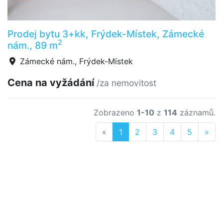
Prodej bytu 3+kk, Frýdek-Místek, Zámecké
2
nám., 89 m
Zámecké nám., Frýdek-Místek
Cena na vyžádání
/za nemovitost
Zobrazeno
1-10
z
114
záznamů.
Previous
Nex
«
1
2
3
4
5
»