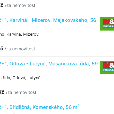
Kč
/za nemovitost
2+1, Karviná - Mizerov, Majakovského, 56
o, Karviná, Mizerov
Kč
/za nemovitost
2+1, Orlová - Lutyně, Masarykova třída, 59
řída, Orlová, Lutyně
Kč
/za nemovitost
2
2+1, Břidličná, Komenského, 56 m