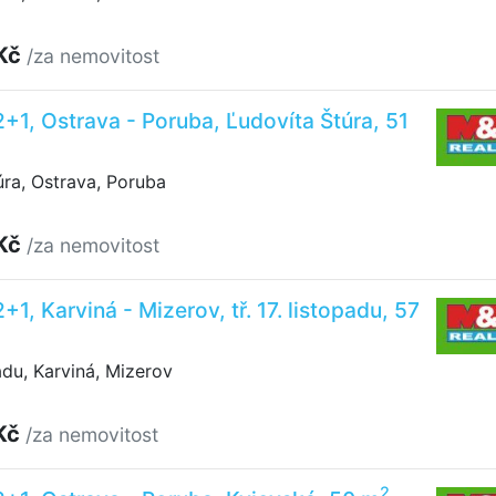
 Kč
/za nemovitost
2+1, Ostrava - Poruba, Ľudovíta Štúra, 51
ra, Ostrava, Poruba
 Kč
/za nemovitost
+1, Karviná - Mizerov, tř. 17. listopadu, 57
padu, Karviná, Mizerov
Kč
/za nemovitost
2