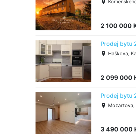
Komenského,
2 100 000 
Prodej bytu 
Haškova, Kar
2 099 000 
Prodej bytu 
Mozartova, 
3 490 000