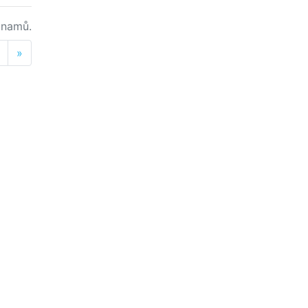
namů.
Next
»