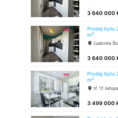
3 640 000
Prodej bytu 
2
m
Ľudovíta Štú
3 640 000
Prodej bytu 2
2
m
tř. 17. listo
3 499 000 