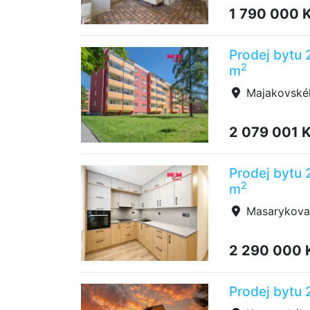
1 790 000 
Prodej bytu 
2
m
Majakovskéh
2 079 001 
Prodej bytu 
2
m
Masarykova t
2 290 000 
Prodej bytu 