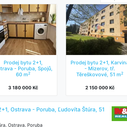
Prodej bytu 2+1,
Prodej bytu 2+1, Karvin
trava - Poruba, Spojů,
- Mizerov, tř.
2
2
60 m
Těreškovové, 51 m
3 180 000 Kč
2 150 000 Kč
2+1, Ostrava - Poruba, Ľudovíta Štúra, 51
ra, Ostrava, Poruba