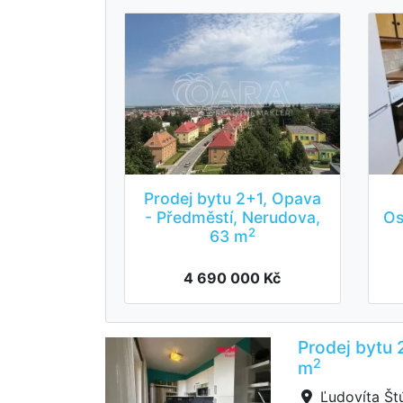
Prodej bytu 2+1, Opava
- Předměstí, Nerudova,
Os
2
63 m
4 690 000 Kč
Prodej bytu 
2
m
Ľudovíta Štú