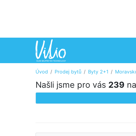
Úvod
Prodej bytů
Byty 2+1
Moravsko
Našli jsme pro vás
239
na