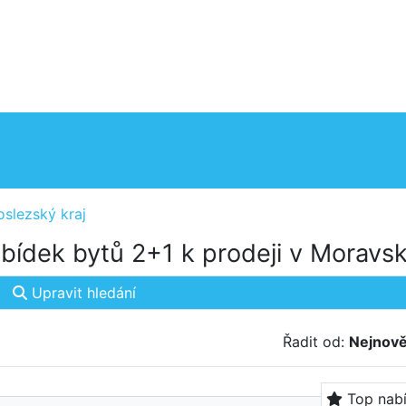
slezský kraj
bídek bytů 2+1 k prodeji v Moravsk
Upravit hledání
Řadit od:
Nejnově
Top nab