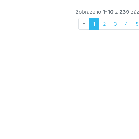
Zobrazeno
1-10
z
239
záz
Previous
«
1
2
3
4
5