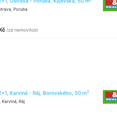
2+1, Ostrava - Poruba, Kyjevská, 50 m
trava, Poruba
 Kč
/za nemovitost
2
2+1, Karviná - Ráj, Borovského, 50 m
Karviná, Ráj