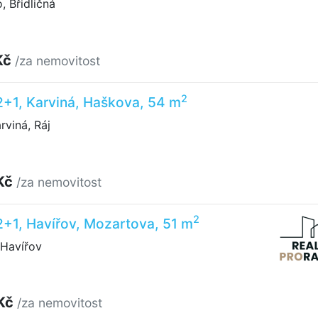
 Břidličná
Kč
/za nemovitost
2
2+1, Karviná, Haškova, 54 m
viná, Ráj
Kč
/za nemovitost
2
2+1, Havířov, Mozartova, 51 m
Havířov
 Kč
/za nemovitost