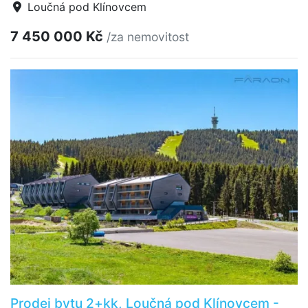
Loučná pod Klínovcem
7 450 000 Kč
/za nemovitost
Prodej bytu 2+kk, Loučná pod Klínovcem -