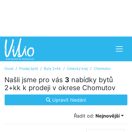
Úvod
Prodej bytů
Byty 2+kk
Ústecký kraj
Chomutov
Našli jsme pro vás
3
nabídky bytů
2+kk k prodeji v okrese Chomutov
Upravit hledání
Řadit od:
Nejnovější