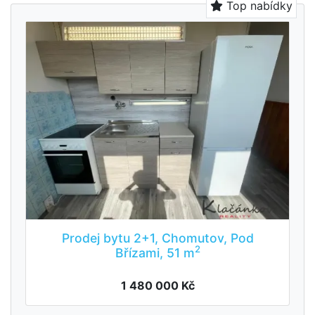
Top nabídky
Prodej bytu 2+1, Chomutov, Pod
2
Břízami, 51 m
1 480 000 Kč