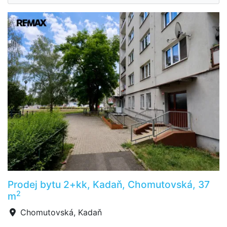
Prodej bytu 2+kk, Kadaň, Chomutovská, 37
2
m
Chomutovská, Kadaň