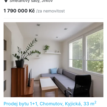
Smetanovy sady, Jirkov
1 790 000 Kč
/za nemovitost
2
Prodej bytu 1+1, Chomutov, Kyjická, 33 m