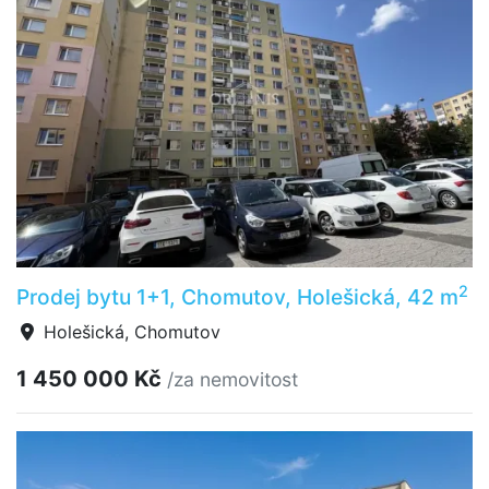
2
Prodej bytu 1+1, Chomutov, Holešická, 42 m
Holešická, Chomutov
1 450 000 Kč
/za nemovitost