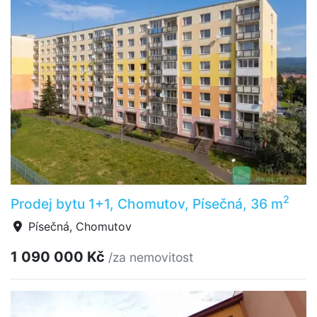
2
Prodej bytu 1+1, Chomutov, Písečná, 36 m
Písečná, Chomutov
1 090 000 Kč
/za nemovitost