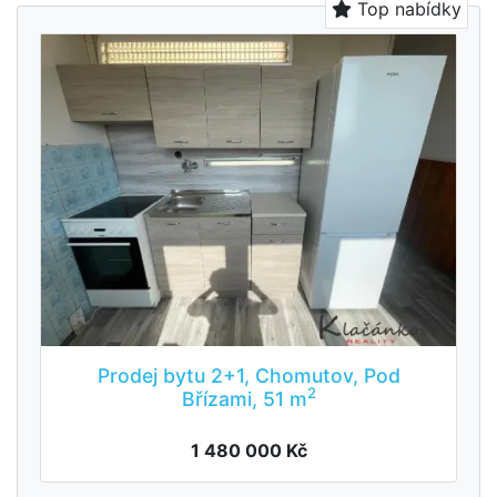
Top nabídky
Prodej bytu 2+1, Chomutov, Pod
2
Břízami, 51 m
1 480 000 Kč