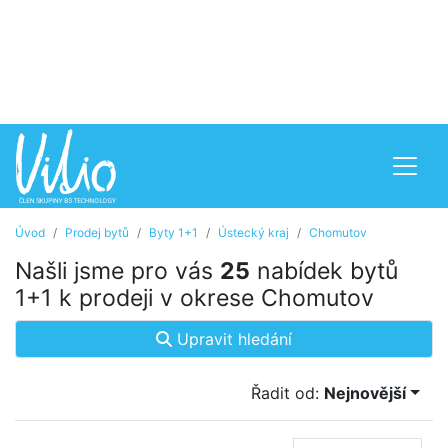
Úvod
Prodej bytů
Byty 1+1
Ústecký kraj
Chomutov
Našli jsme pro vás
25
nabídek bytů
1+1 k prodeji v okrese Chomutov
Upravit hledání
Řadit od:
Nejnovější