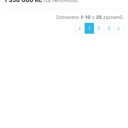
/za nemovitost
Zobrazeno
1-10
z
25
záznamů.
Previous
Nex
«
1
2
3
»