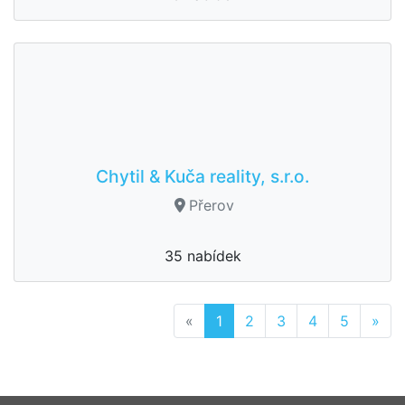
Chytil & Kuča reality, s.r.o.
Přerov
35 nabídek
Previous
Nex
«
1
2
3
4
5
»