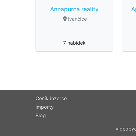
Annapurna reality
A
Ivančice
7 nabídek
Ceník inzerce
Importy
Blog
videobyd