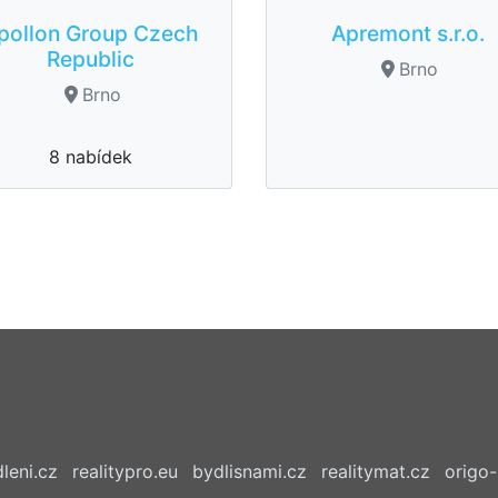
pollon Group Czech
Apremont s.r.o.
Republic
Brno
Brno
8 nabídek
leni.cz
realitypro.eu
bydlisnami.cz
realitymat.cz
origo-