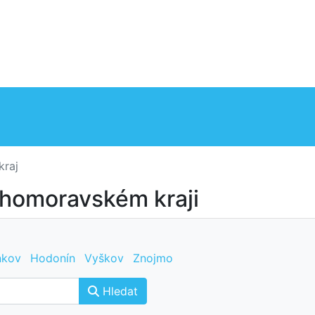
kraj
Jihomoravském kraji
nkov
Hodonín
Vyškov
Znojmo
Hledat