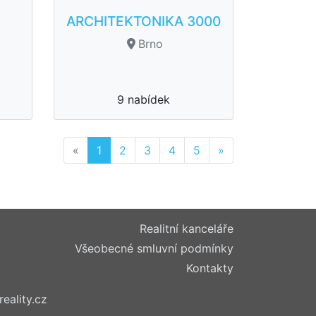
ARCHITEKTONIKA 3000
Brno
9 nabídek
Previous
Next
«
1
2
3
4
5
»
Realitní kanceláře
Všeobecné smluvní podmínky
Kontakty
reality.cz