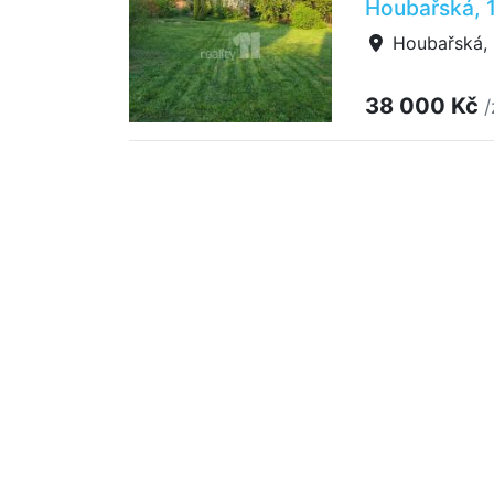
Houbařská, 
Houbařská, P
38 000 Kč
/