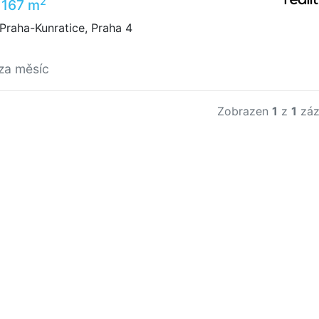
2
1167 m
raha-Kunratice, Praha 4
za měsíc
Zobrazen
1
z
1
záz