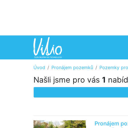
Úvod
Pronájem pozemků
Pozemky pro
Našli jsme pro vás
1
nabíd
Pronájem poz