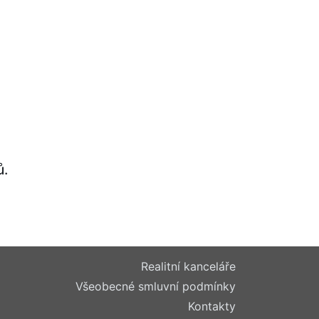
ů.
Realitní kanceláře
Všeobecné smluvní podmínky
Kontakty