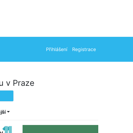
Přihlášení
Registrace
u v Praze
jší