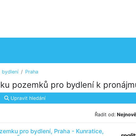
 bydlení
Praha
ku pozemků pro bydlení k pronájm
Upravit hledání
Řadit od:
Nejnově
emku pro bydlení, Praha - Kunratice,