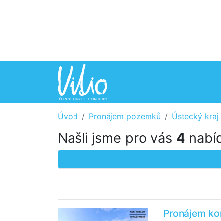
Úvod
Pronájem pozemků
Ústecký kraj
Našli jsme pro vás
4
nabíd
Pronájem ko