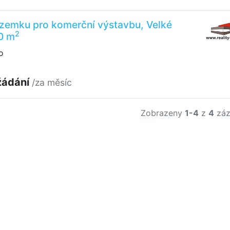
zemku pro komerční výstavbu, Velké
2
0 m
o
žádání
/za měsíc
Zobrazeny
1-4
z
4
záz