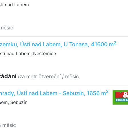
stí nad Labem
 měsíc
2
zemku, Ústí nad Labem, U Tonasa, 41600 m
stí nad Labem, Neštěmice
žádání
/za metr čtvereční / měsíc
2
rady, Ústí nad Labem - Sebuzín, 1656 m
bem, Sebuzín
a měsíc