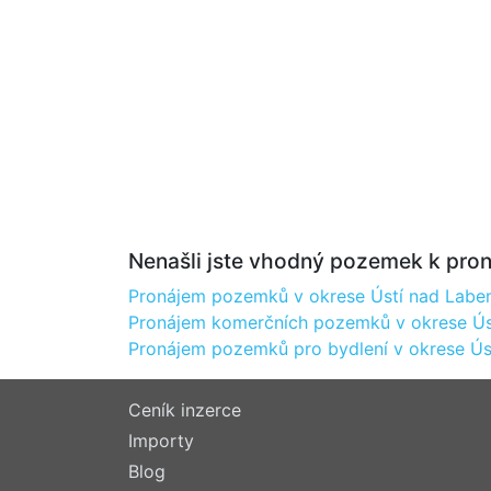
Nenašli jste vhodný pozemek k pron
Pronájem pozemků v okrese Ústí nad Lab
Pronájem komerčních pozemků v okrese Ú
Pronájem pozemků pro bydlení v okrese Ú
Ceník inzerce
Importy
Blog