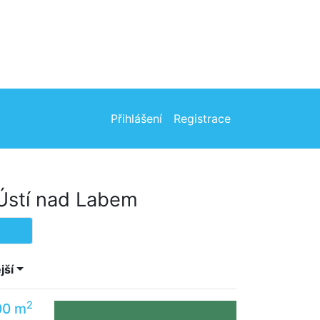
Přihlášení
Registrace
Ústí nad Labem
jší
2
00 m