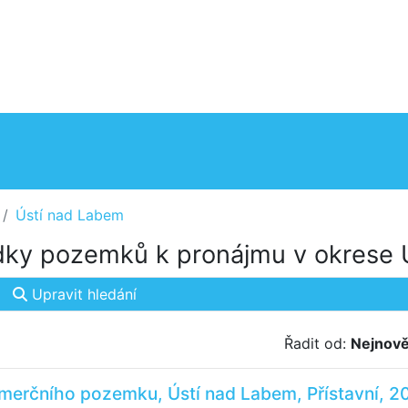
Ústí nad Labem
ky pozemků k pronájmu v okrese 
Upravit hledání
Řadit od:
Nejnově
merčního pozemku, Ústí nad Labem, Přístavní, 2