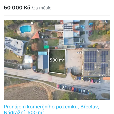
50 000 Kč
/za měsíc
Pronájem komerčního pozemku, Břeclav,
2
Nádražní, 500 m