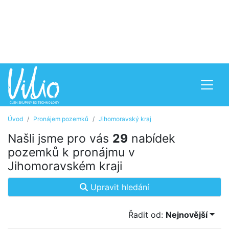
Úvod
Pronájem pozemků
Jihomoravský kraj
Našli jsme pro vás
29
nabídek
pozemků k pronájmu v
Jihomoravském kraji
Upravit hledání
Řadit od:
Nejnovější