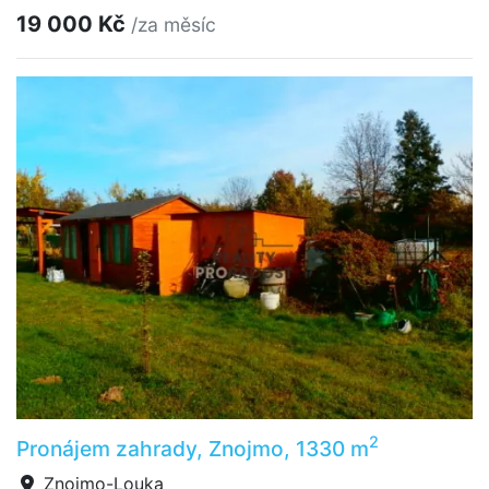
19 000 Kč
/za měsíc
2
Pronájem zahrady, Znojmo, 1330 m
Znojmo-Louka