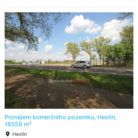
Pronájem komerčního pozemku, Hevlín,
2
16559 m
Hevlín