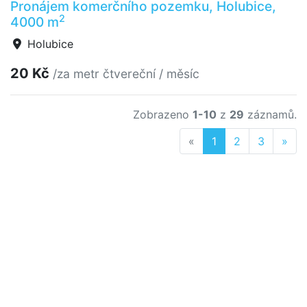
Pronájem komerčního pozemku, Holubice,
2
4000 m
Holubice
20 Kč
/za metr čtvereční / měsíc
Zobrazeno
1-10
z
29
záznamů.
Previous
Nex
«
1
2
3
»