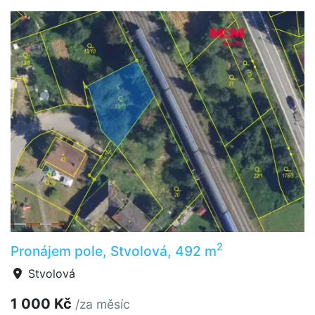
2
Pronájem pole, Stvolová, 492 m
Stvolová
1 000 Kč
/za měsíc