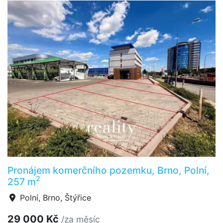
Pronájem komerčního pozemku, Brno, Polní,
2
257 m
Polní, Brno, Štýřice
29 000 Kč
/za měsíc