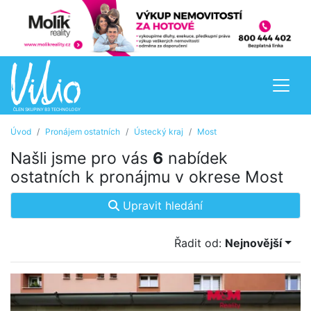
Úvod
Pronájem ostatních
Ústecký kraj
Most
Našli jsme pro vás
6
nabídek
ostatních k pronájmu v okrese Most
Upravit hledání
Řadit od:
Nejnovější