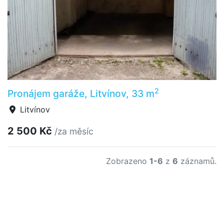
2
Pronájem garáže, Litvínov, 33 m
Litvínov
2 500 Kč
/za měsíc
Zobrazeno
1-6
z
6
záznamů.