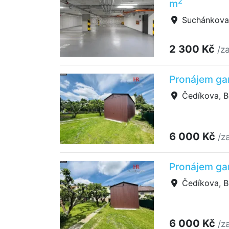
2
m
Suchánkova
2 300 Kč
/z
Pronájem ga
Čedíkova, B
6 000 Kč
/z
Pronájem ga
Čedíkova, B
6 000 Kč
/z