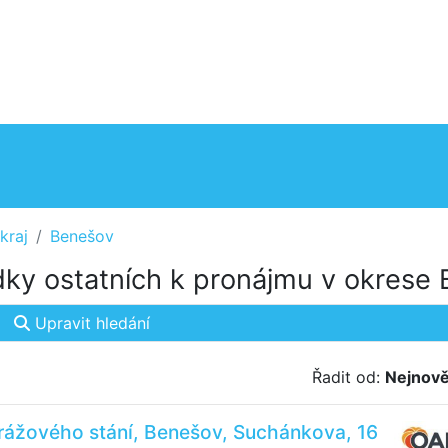
kraj
Benešov
ky ostatních k pronájmu v okrese
Upravit hledání
Řadit od:
Nejnově
rážového stání, Benešov, Suchánkova, 16