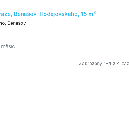
2
ráže, Benešov, Hodějovského, 15 m
ho, Benešov
 měsíc
Zobrazeny
1-4
z
4
záz