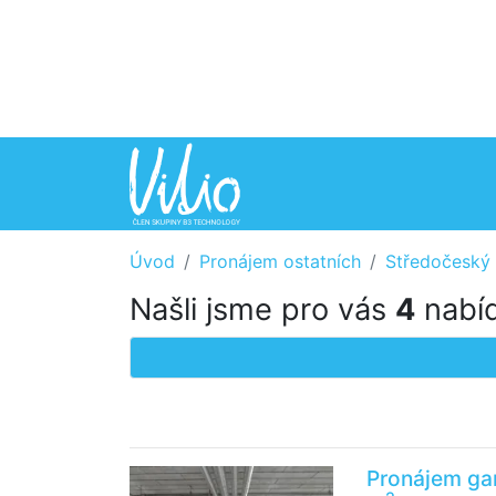
Úvod
Pronájem ostatních
Středočeský 
Našli jsme pro vás
4
nabíd
Pronájem ga