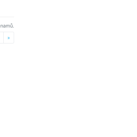
namů.
Next
»