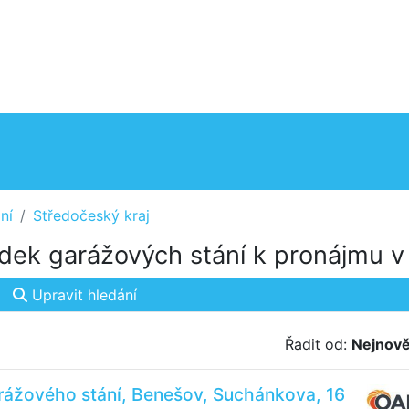
ní
Středočeský kraj
dek garážových stání k pronájmu v
Upravit hledání
Řadit od:
Nejnově
rážového stání, Benešov, Suchánkova, 16