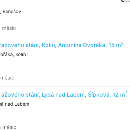
, Benešov
a měsíc
2
ážového stání, Kolín, Antonína Dvořáka, 15 m
řáka, Kolín II
 měsíc
2
rážového stání, Lysá nad Labem, Šípková, 12 m
sá nad Labem
a měsíc