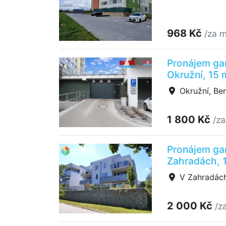
968 Kč
/za 
Pronájem ga
Okružní, 15 
Okružní, Be
1 800 Kč
/za
Pronájem ga
Zahradách, 
V Zahradách
2 000 Kč
/z