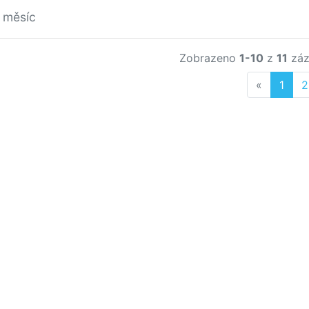
 měsíc
Zobrazeno
1-10
z
11
záz
Previous
«
1
2