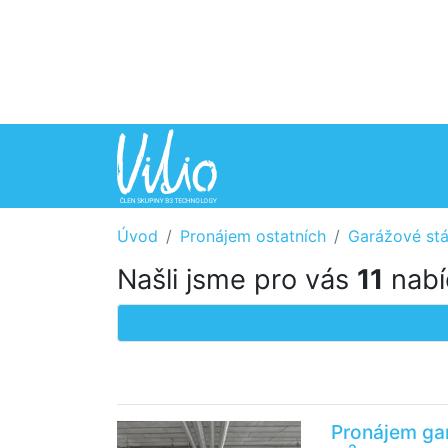
Úvod
Pronájem ostatních
Garážové stá
Našli jsme pro vás
11
nabí
Pronájem ga