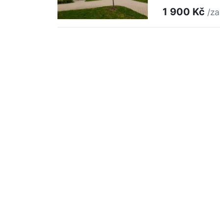
1 900 Kč
/za