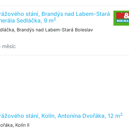
rážového stání, Brandýs nad Labem-Stará
2
nerála Sedláčka, 9 m
dláčka, Brandýs nad Labem-Stará Boleslav
a měsíc
2
ážového stání, Kolín, Antonína Dvořáka, 12 m
řáka, Kolín II