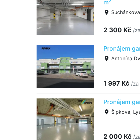
2
m
Suchánkova
2 300 Kč
/z
Pronájem gar
Antonína Dvo
1 997 Kč
/za
Pronájem ga
Šípková, Ly
2 000 Kč
/z