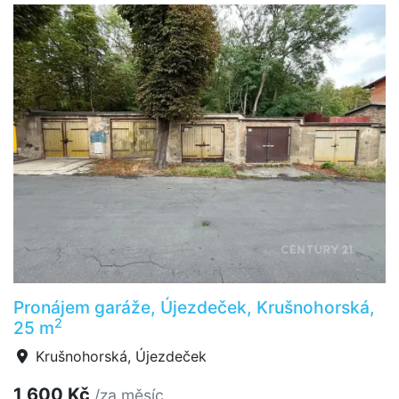
Pronájem garáže, Újezdeček, Krušnohorská,
2
25 m
Krušnohorská, Újezdeček
1 600 Kč
/za měsíc