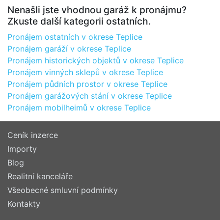
Nenašli jste vhodnou garáž k pronájmu?
Zkuste další kategorii ostatních.
Pronájem ostatních v okrese Teplice
Pronájem garáží v okrese Teplice
Pronájem historických objektů v okrese Teplice
Pronájem vinných sklepů v okrese Teplice
Pronájem půdních prostor v okrese Teplice
Pronájem garážových stání v okrese Teplice
Pronájem mobilheimů v okrese Teplice
Ceník inzerce
Importy
Blog
Realitní kanceláře
Všeobecné smluvní podmínky
Kontakty