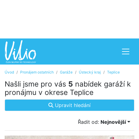
Úvod
Pronájem ostatních
Garáže
Ústecký kraj
Teplice
Našli jsme pro vás
5
nabídek garáží k
pronájmu v okrese Teplice
Upravit hledání
Řadit od:
Nejnovější