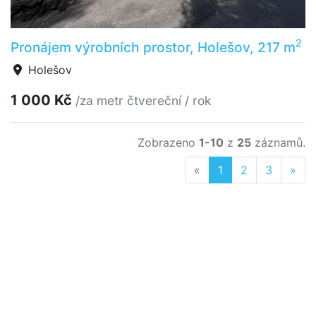
2
Pronájem výrobních prostor, Holešov, 217 m
Holešov
1 000 Kč
/za metr čtvereční / rok
Zobrazeno
1-10
z
25
záznamů.
Previous
Nex
«
1
2
3
»