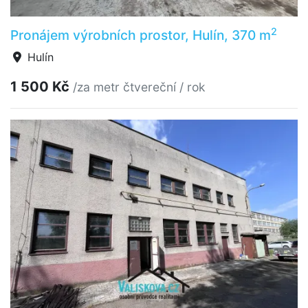
2
Pronájem výrobních prostor, Hulín, 370 m
Hulín
1 500 Kč
/za metr čtvereční / rok