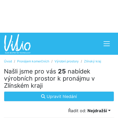
Úvod
Pronájem komerčních
Výrobní prostory
Zlínský kraj
Našli jsme pro vás
25
nabídek
výrobních prostor k pronájmu v
Zlínském kraji
Upravit hledání
Řadit od:
Nejdražší