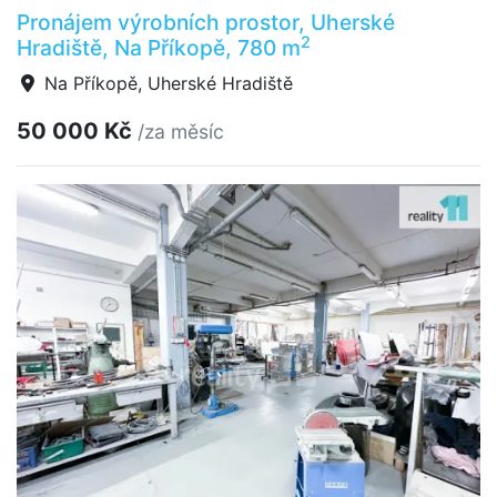
Pronájem výrobních prostor, Uherské
2
Hradiště, Na Příkopě, 780 m
Na Příkopě, Uherské Hradiště
50 000 Kč
/za měsíc