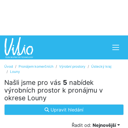
Úvod
Pronájem komerčních
Výrobní prostory
Ústecký kraj
Louny
Našli jsme pro vás
5
nabídek
výrobních prostor k pronájmu v
okrese Louny
Upravit hledání
Řadit od:
Nejnovější