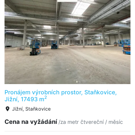
Pronájem výrobních prostor, Staňkovice,
2
Jižní, 17493 m
Jižní, Staňkovice
Cena na vyžádání
/za metr čtvereční / měsíc