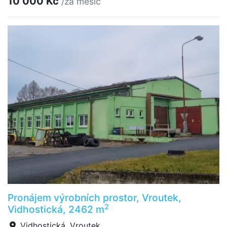
10 000 Kč
/za měsíc
Pronájem výrobních prostor, Vroutek,
2
Vidhostická, 2462 m
Vidhostická, Vroutek