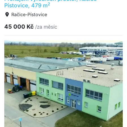
2
Pístovice, 479 m
Račice-Pístovice
45 000 Kč
/za měsíc