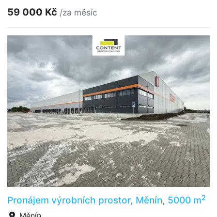
59 000 Kč
/za měsíc
2
Pronájem výrobních prostor, Měnín, 5000 m
Měnín