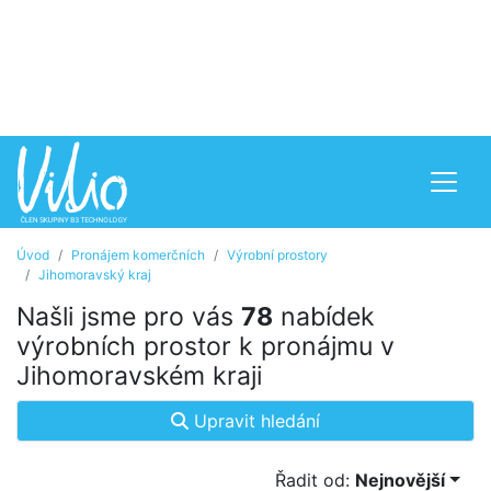
Úvod
Pronájem komerčních
Výrobní prostory
Jihomoravský kraj
Našli jsme pro vás
78
nabídek
výrobních prostor k pronájmu v
Jihomoravském kraji
Upravit hledání
Řadit od:
Nejnovější