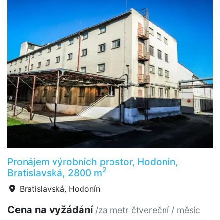
Pronájem výrobních prostor, Hodonín,
2
Bratislavská, 2800 m
Bratislavská, Hodonín
Cena na vyžádání
/za metr čtvereční / měsíc