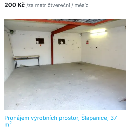
200 Kč
/za metr čtvereční / měsíc
Pronájem výrobních prostor, Šlapanice, 37
2
m