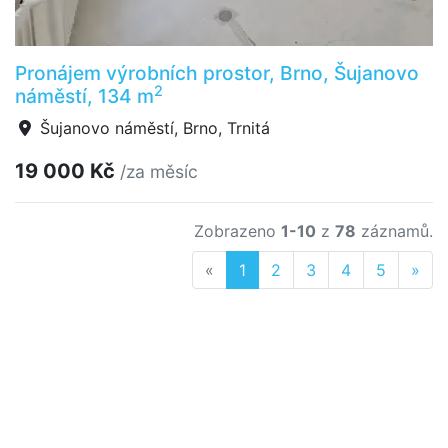
Pronájem výrobních prostor, Brno, Šujanovo
2
náměstí, 134 m
Šujanovo náměstí, Brno, Trnitá
19 000 Kč
/za měsíc
Zobrazeno
1-10
z
78
záznamů.
Previous
Nex
«
1
2
3
4
5
»