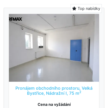
Top nabídky
Pronájem obchodního prostoru, Velká
2
Bystřice, Nádražní I, 75 m
Cena na vyžádání