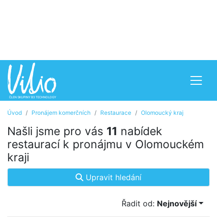
Úvod
Pronájem komerčních
Restaurace
Olomoucký kraj
Našli jsme pro vás
11
nabídek
restaurací k pronájmu v Olomouckém
kraji
Upravit hledání
Řadit od:
Nejnovější