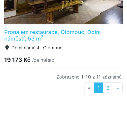
Pronájem restaurace, Olomouc, Dolní
2
náměstí, 53 m
Dolní náměstí, Olomouc
19 173 Kč
/za měsíc
Zobrazeno
1-10
z
11
záznamů.
Previous
Nex
«
1
2
»