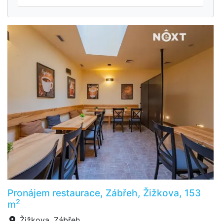
Pronájem restaurace, Zábřeh, Žižkova, 153
2
m
Žižkova, Zábřeh