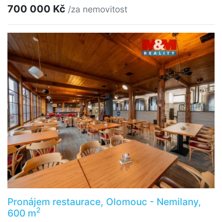
700 000 Kč
/za nemovitost
Pronájem restaurace, Olomouc - Nemilany,
2
600 m