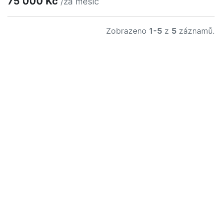
75 000 Kč
/za měsíc
Zobrazeno
1-5
z
5
záznamů.