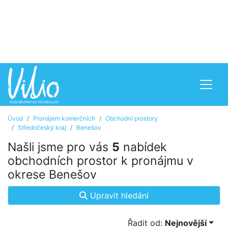
Úvod
Pronájem komerčních
Obchodní prostory
Středočeský kraj
Benešov
Našli jsme pro vás
5
nabídek
obchodních prostor k pronájmu v
okrese Benešov
Upravit hledání
Řadit od:
Nejnovější