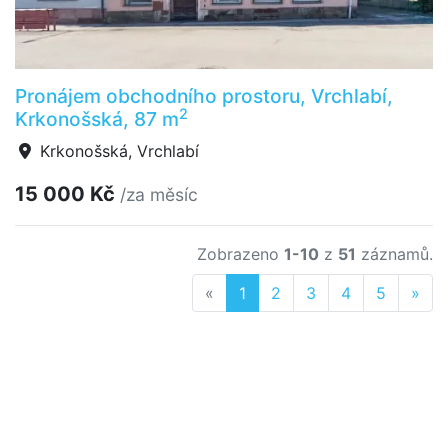
Pronájem obchodního prostoru, Vrchlabí,
2
Krkonošská, 87 m
Krkonošská, Vrchlabí
15 000 Kč
/za měsíc
Zobrazeno
1-10
z
51
záznamů.
Previous
Nex
«
1
2
3
4
5
»