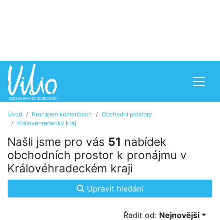
Úvod
Pronájem komerčních
Obchodní prostory
Královéhradecký kraj
Našli jsme pro vás
51
nabídek
obchodních prostor k pronájmu v
Královéhradeckém kraji
Upravit hledání
Řadit od:
Nejnovější