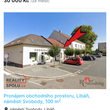
30 000 Kč
/za měsíc
Pronájem obchodního prostoru, Libáň,
2
náměstí Svobody, 100 m
náměstí Svobody, Libáň