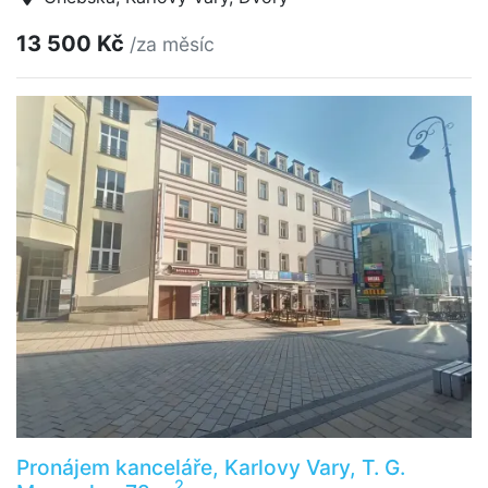
13 500 Kč
/za měsíc
Pronájem kanceláře, Karlovy Vary, T. G.
2