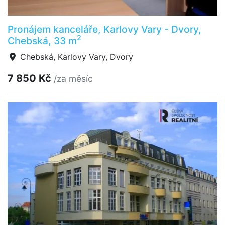
Pronájem kanceláře, Karlovy Vary - Dvory,
2
Chebská, 33 m
Chebská, Karlovy Vary, Dvory
7 850 Kč
/za měsíc