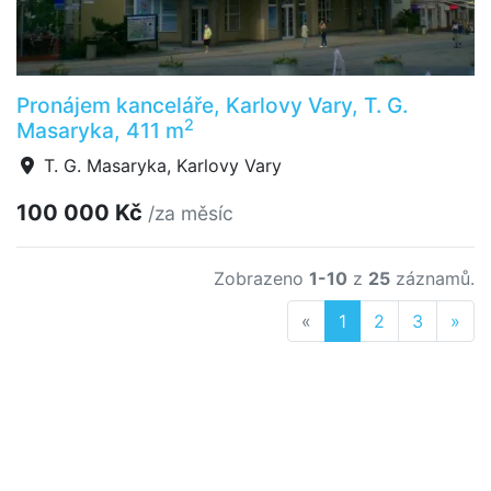
Pronájem kanceláře, Karlovy Vary, T. G.
2
Masaryka, 411 m
T. G. Masaryka, Karlovy Vary
100 000 Kč
/za měsíc
Zobrazeno
1-10
z
25
záznamů.
Previous
Nex
«
1
2
3
»