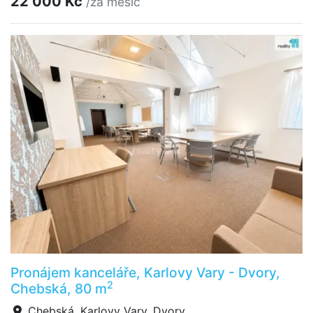
22 000 Kč
/za měsíc
Pronájem kanceláře, Karlovy Vary - Dvory,
2
Chebská, 80 m
Chebská, Karlovy Vary, Dvory