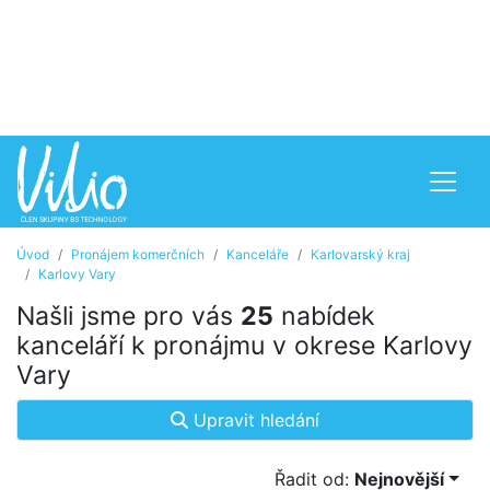
Úvod
Pronájem komerčních
Kanceláře
Karlovarský kraj
Karlovy Vary
Našli jsme pro vás
25
nabídek
kanceláří k pronájmu v okrese Karlovy
Vary
Upravit hledání
Řadit od:
Nejnovější