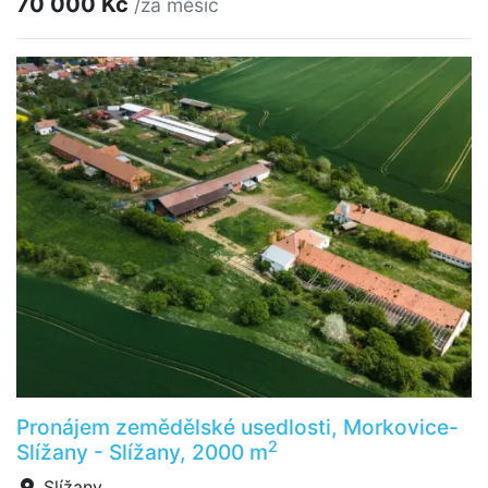
70 000 Kč
/za měsíc
Pronájem zemědělské usedlosti, Morkovice-
2
Slížany - Slížany, 2000 m
Slížany