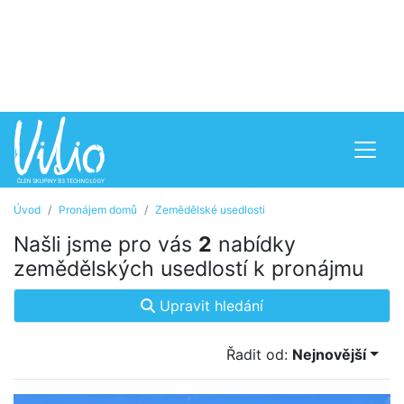
Úvod
Pronájem domů
Zemědělské usedlosti
Našli jsme pro vás
2
nabídky
zemědělských usedlostí k pronájmu
Upravit hledání
Řadit od:
Nejnovější