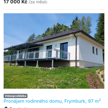
17 000 Kč
/za měsíc
Videoprohlídka
2
Pronájem rodinného domu, Frymburk, 97 m