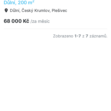
2
Důlní, 200 m
Důlní, Český Krumlov, Plešivec
68 000 Kč
/za měsíc
Zobrazeno
1-7
z
7
záznamů.