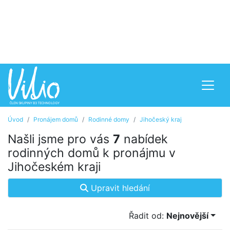
Úvod
Pronájem domů
Rodinné domy
Jihočeský kraj
Našli jsme pro vás
7
nabídek
rodinných domů k pronájmu v
Jihočeském kraji
Upravit hledání
Řadit od:
Nejnovější