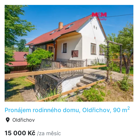
2
Pronájem rodinného domu, Oldřichov, 90 m
Oldřichov
15 000 Kč
/za měsíc