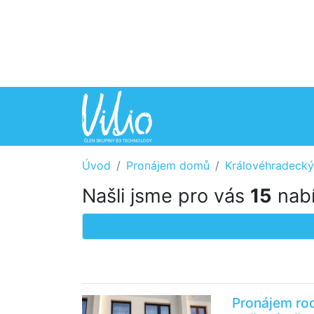
Úvod
Pronájem domů
Královéhradecký
Našli jsme pro vás
15
nabí
Pronájem ro