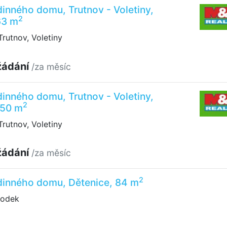
inného domu, Trutnov - Voletiny,
2
63 m
rutnov, Voletiny
žádání
/za měsíc
inného domu, Trutnov - Voletiny,
2
150 m
rutnov, Voletiny
žádání
/za měsíc
2
dinného domu, Dětenice, 84 m
rodek