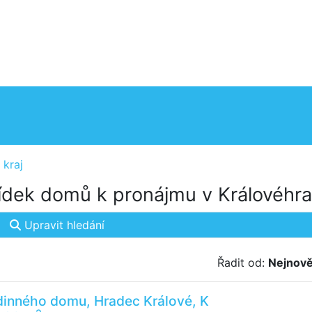
 kraj
dek domů k pronájmu v Královéhra
Upravit hledání
Řadit od:
Nejnově
dinného domu, Hradec Králové, K