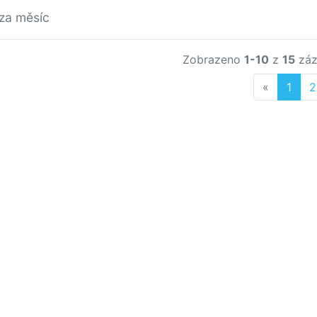
/za měsíc
Zobrazeno
1-10
z
15
záz
Previous
«
1
2