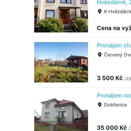
Hvězdárně, 
K Hvězdárně
Cena na vy
Pronájem cha
Červený Dvů
3 500 Kč
/z
Pronájem ro
Dobřenice
35 000 Kč
/