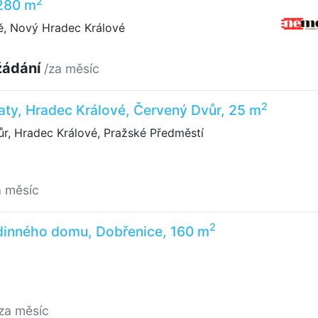
2
280 m
, Nový Hradec Králové
žádání
/za měsíc
2
ty, Hradec Králové, Červený Dvůr, 25 m
r, Hradec Králové, Pražské Předměstí
a měsíc
2
dinného domu, Dobřenice, 160 m
za měsíc