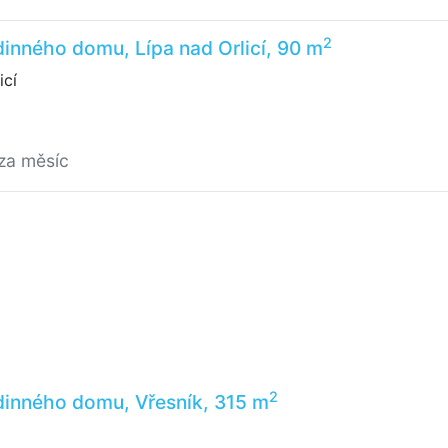
2
inného domu, Lípa nad Orlicí, 90 m
icí
za měsíc
2
dinného domu, Vřesník, 315 m