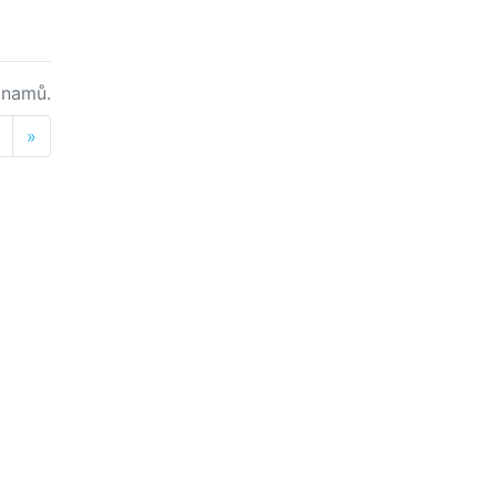
namů.
Next
»