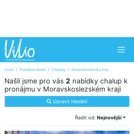
Úvod
Pronájem domů
Chalupy
Moravskoslezský kraj
Našli jsme pro vás
2
nabídky chalup k
pronájmu v Moravskoslezském kraji
Upravit hledání
Řadit od:
Nejnovější