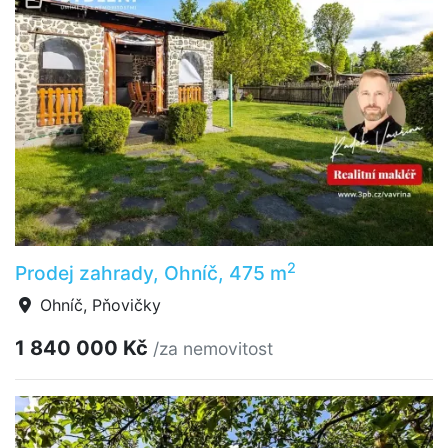
2
Prodej zahrady, Ohníč, 475 m
Ohníč, Pňovičky
1 840 000 Kč
/za nemovitost