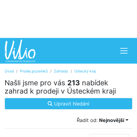
Úvod
Prodej pozemků
Zahrady
Ústecký kraj
Našli jsme pro vás
213
nabídek
zahrad k prodeji v Ústeckém kraji
Upravit hledání
Řadit od:
Nejnovější