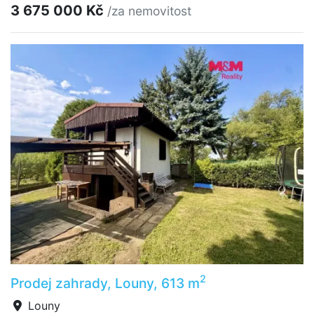
3 675 000 Kč
/za nemovitost
2
Prodej zahrady, Louny, 613 m
Louny