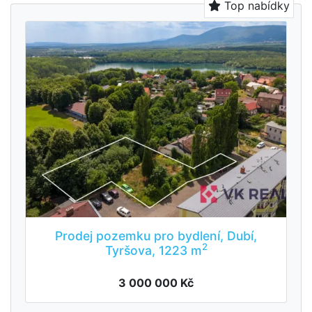
Top nabídky
Prodej pozemku pro bydlení, Dubí,
2
Tyršova, 1223 m
3 000 000 Kč