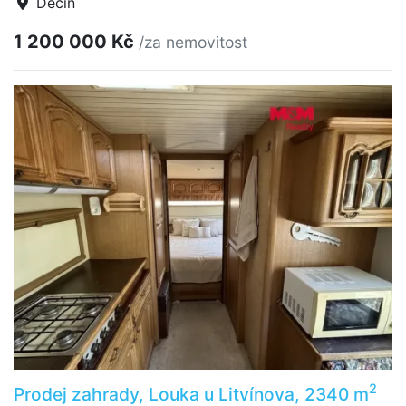
Děčín
1 200 000 Kč
/za nemovitost
2
Prodej zahrady, Louka u Litvínova, 2340 m