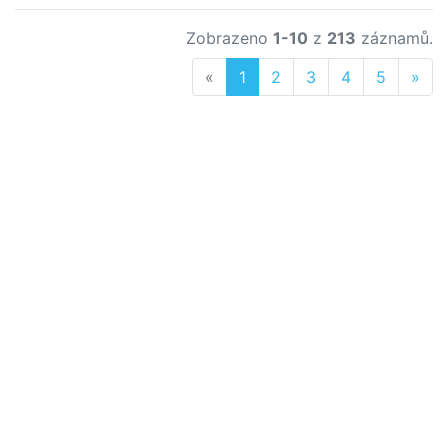
Zobrazeno
1-10
z
213
záznamů.
Previous
Nex
«
1
2
3
4
5
»